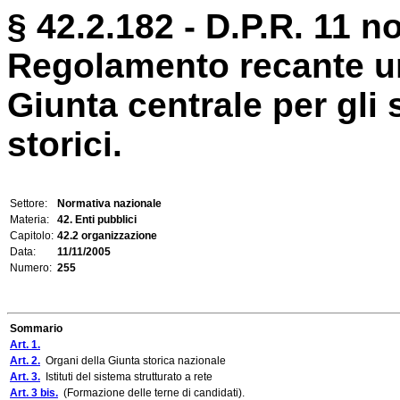
§ 42.2.182 - D.P.R. 11 
Regolamento recante uni
Giunta centrale per gli s
storici.
Settore:
Normativa nazionale
Materia:
42. Enti pubblici
Capitolo:
42.2 organizzazione
Data:
11/11/2005
Numero:
255
Sommario
Art. 1.
Art. 2.
Organi della Giunta storica nazionale
Art. 3.
Istituti del sistema strutturato a rete
Art. 3 bis.
(Formazione delle terne di candidati).