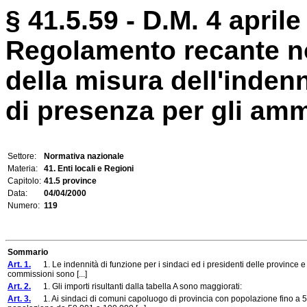
§ 41.5.59 - D.M. 4 aprile
Regolamento recante n
della misura dell'indenn
di presenza per gli ammin
Settore:
Normativa nazionale
Materia:
41. Enti locali e Regioni
Capitolo:
41.5 province
Data:
04/04/2000
Numero:
119
Sommario
Art. 1.
1. Le indennità di funzione per i sindaci ed i presidenti delle province e i
commissioni sono [...]
Art. 2.
1. Gli importi risultanti dalla tabella A sono maggiorati:
Art. 3.
1. Ai sindaci di comuni capoluogo di provincia con popolazione fino a 50.0