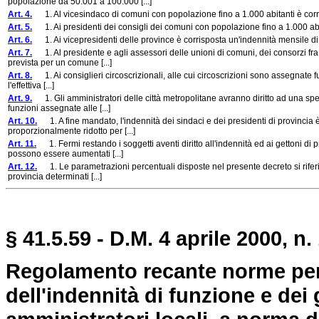
popolazione da 50.001 a 100.000 [...]
Art. 4.
1. Al vicesindaco di comuni con popolazione fino a 1.000 abitanti è corris
Art. 5.
1. Ai presidenti dei consigli dei comuni con popolazione fino a 1.000 abita
Art. 6.
1. Ai vicepresidenti delle province è corrisposta un'indennità mensile di f
Art. 7.
1. Al presidente e agli assessori delle unioni di comuni, dei consorzi fra 
prevista per un comune [...]
Art. 8.
1. Ai consiglieri circoscrizionali, alle cui circoscrizioni sono assegnate f
l'effettiva [...]
Art. 9.
1. Gli amministratori delle città metropolitane avranno diritto ad una speci
funzioni assegnate alle [...]
Art. 10.
1. A fine mandato, l'indennità dei sindaci e dei presidenti di provincia
proporzionalmente ridotto per [...]
Art. 11.
1. Fermi restando i soggetti aventi diritto all'indennità ed ai gettoni di p
possono essere aumentati [...]
Art. 12.
1. Le parametrazioni percentuali disposte nel presente decreto si riferis
provincia determinati [...]
§ 41.5.59 - D.M. 4 aprile 2000, n.
Regolamento recante norme per 
dell'indennità di funzione e dei 