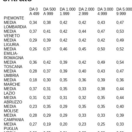
DA 0
DA 500
DA 1.000
DA 2.000
DA 3.000
DA 5.000
A 499
A 999
1.999
2.999
4.999
9.999
PIEMONTE
MEDIA
0,34
0,38
0,42
0,42
0,43
0,47
LOMBARDIA
MEDIA
0,37
0,41
0,42
0,44
0,47
0,53
VENETO
MEDIA
0,29
0,39
0,42
0,42
0,42
0,49
LIGURIA
MEDIA
0,26
0,37
0,46
0,45
0,50
0,52
EMILIA-
ROMAGNA
MEDIA
0,36
0,42
0,39
0,42
0,49
0,54
TOSCANA
MEDIA
0,28
0,37
0,39
0,40
0,43
0,47
UMBRIA
MEDIA
0,18
0,30
0,35
0,36
0,39
0,36
MARCHE
MEDIA
0,37
0,31
0,35
0,33
0,38
0,44
LAZIO
MEDIA
0,31
0,32
0,31
0,32
0,35
0,44
ABRUZZO
MEDIA
0,23
0,35
0,29
0,35
0,35
0,40
MOLISE
MEDIA
0,28
0,29
0,29
0,33
0,33
0,39
CAMPANIA
MEDIA
0,27
0,19
0,20
0,23
0,25
0,33
PUGLIA