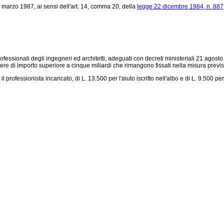
 marzo 1987, ai sensi dell'art. 14, comma 20, della
legge 22 dicembre 1984, n. 887
professionali degli ingegneri ed architetti, adeguati con decreti ministeriali 21 ag
e di importo superiore a cinque miliardi che rimangono fissati nella misura previs
rofessionista incaricato, di L. 13.500 per l'aiuto iscritto nell'albo e di L. 9.500 per 