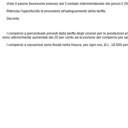
Visto il parere favorevole emesso dal Comitato interministeriale dei prezzi il 26
Ritenuta l'opportunità di procedere all'adeguamento della tariffa;
Decreta:
I compensi a percentuale previsti dalla tariffa degli onorari per le prestazioni 
sono ulteriormente aumentati del 20 per cento ad eccezione dei compensi per oper
I compensi a vacazione sono fissati nella misura, per ogni ora, di L. 18.000 per il p