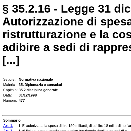
§ 35.2.16 - Legge 31 di
Autorizzazione di spesa 
ristrutturazione e la co
adibire a sedi di rappr
[...]
Settore:
Normativa nazionale
Materia:
35. Diplomazia e consolati
Capitolo:
35.2 disciplina generale
Data:
31/12/1998
Numero:
477
Sommario
Art. 1.
1. E' autorizzata la spesa di lire 150 miliardi, di cui lire 18 miliardi nell'