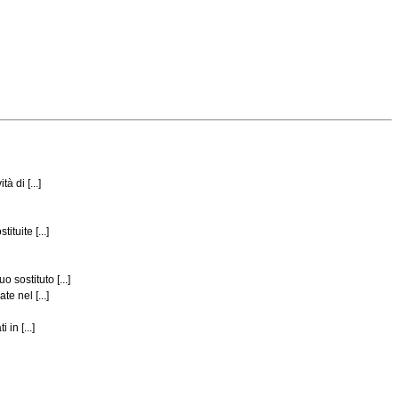
 di [...]
tuite [...]
sostituto [...]
e nel [...]
in [...]