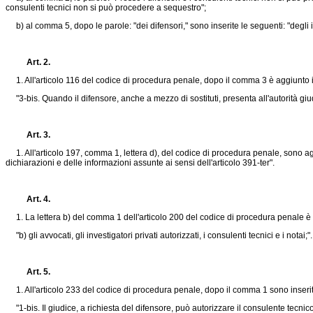
consulenti tecnici non si può procedere a sequestro";
b) al comma 5, dopo le parole: "dei difensori," sono inserite le seguenti: "degli inv
Art. 2.
1. All'articolo 116 del codice di procedura penale, dopo il comma 3 è aggiunto 
"3-bis. Quando il difensore, anche a mezzo di sostituti, presenta all'autorità giudi
Art. 3.
1. All'articolo 197, comma 1, lettera d), del codice di procedura penale, sono agg
dichiarazioni e delle informazioni assunte ai sensi dell'articolo 391-ter".
Art. 4.
1. La lettera b) del comma 1 dell'articolo 200 del codice di procedura penale è s
"b) gli avvocati, gli investigatori privati autorizzati, i consulenti tecnici e i notai;".
Art. 5.
1. All'articolo 233 del codice di procedura penale, dopo il comma 1 sono inseriti
"1-bis. Il giudice, a richiesta del difensore, può autorizzare il consulente tecnic