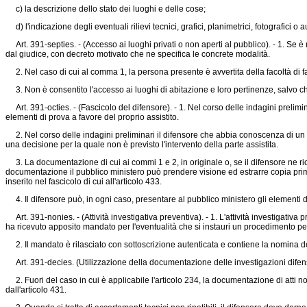
c) la descrizione dello stato dei luoghi e delle cose;
d) l'indicazione degli eventuali rilievi tecnici, grafici, planimetrici, fotografici o
Art. 391-septies. - (Accesso ai luoghi privati o non aperti al pubblico). - 1. Se è 
dal giudice, con decreto motivato che ne specifica le concrete modalità.
2. Nel caso di cui al comma 1, la persona presente è avvertita della facoltà di fa
3. Non è consentito l'accesso ai luoghi di abitazione e loro pertinenze, salvo che s
Art. 391-octies. - (Fascicolo del difensore). - 1. Nel corso delle indagini prelimi
elementi di prova a favore del proprio assistito.
2. Nel corso delle indagini preliminari il difensore che abbia conoscenza di un 
una decisione per la quale non è previsto l'intervento della parte assistita.
3. La documentazione di cui ai commi 1 e 2, in originale o, se il difensore ne richi
documentazione il pubblico ministero può prendere visione ed estrarre copia prima c
inserito nel fascicolo di cui all'articolo 433.
4. Il difensore può, in ogni caso, presentare al pubblico ministero gli elementi di
Art. 391-nonies. - (Attività investigativa preventiva). - 1. L'attività investigativa 
ha ricevuto apposito mandato per l'eventualità che si instauri un procedimento pe
2. Il mandato è rilasciato con sottoscrizione autenticata e contiene la nomina del di
Art. 391-decies. (Utilizzazione della documentazione delle investigazioni difensive
2. Fuori del caso in cui è applicabile l'articolo 234, la documentazione di atti non
dall'articolo 431.