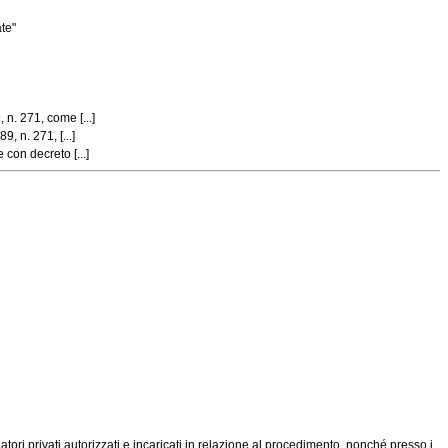
ate"
n. 271, come [...]
, n. 271, [...]
con decreto [...]
tori privati autorizzati e incaricati in relazione al procedimento, nonché presso i