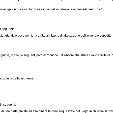
estigatori privati autorizzati e incaricati in relazione al procedimento, dei".
il seguente:
ziaria atti o documenti, ha diritto al rilascio di attestazione dell'avvenuto deposito
iunte, in fine, le seguenti parole: "nonché il difensore che abbia svolto attività d
ostituita dalla seguente:
 i seguenti:
o di una parte privata ad esaminare le cose sequestrate nel luogo in cui esse si trov