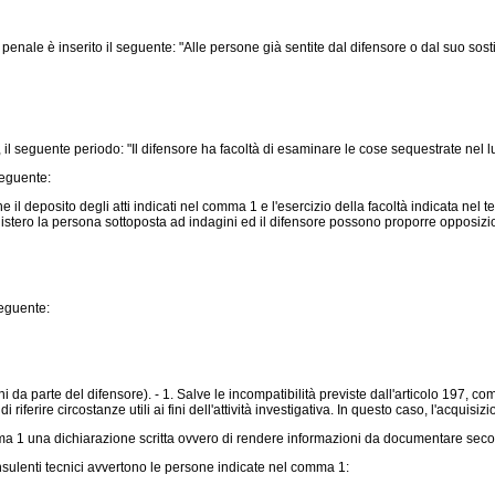
enale è inserito il seguente: "Alle persone già sentite dal difensore o dal suo sos
l seguente periodo: "Il difensore ha facoltà di esaminare le cose sequestrate nel luo
seguente:
 il deposito degli atti indicati nel comma 1 e l'esercizio della facoltà indicata nel 
ministero la persona sottoposta ad indagini ed il difensore possono proporre opposizi
seguente:
 parte del difensore). - 1. Salve le incompatibilità previste dall'articolo 197, comma 1
i riferire circostanze utili ai fini dell'attività investigativa. In questo caso, l'acqu
mma 1 una dichiarazione scritta ovvero di rendere informazioni da documentare second
 consulenti tecnici avvertono le persone indicate nel comma 1: