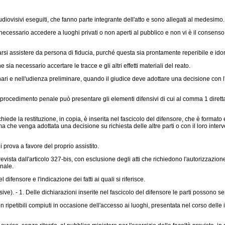
 audiovisivi eseguiti, che fanno parte integrante dell'atto e sono allegati al medesimo.
necessario accedere a luoghi privati o non aperti al pubblico e non vi è il consenso d
rsi assistere da persona di fiducia, purché questa sia prontamente reperibile e ido
ia necessario accertare le tracce e gli altri effetti materiali del reato.
nari e nell'udienza preliminare, quando il giudice deve adottare una decisione con l'i
procedimento penale può presentare gli elementi difensivi di cui al comma 1 diret
ede la restituzione, in copia, è inserita nel fascicolo del difensore, che è formato e
he venga adottata una decisione su richiesta delle altre parti o con il loro interve
 prova a favore del proprio assistito.
prevista dall'articolo 327-bis, con esclusione degli atti che richiedono l'autorizzazio
nale.
fensore e l'indicazione dei fatti ai quali si riferisce.
). - 1. Delle dichiarazioni inserite nel fascicolo del difensore le parti possono ser
 ripetibili compiuti in occasione dell'accesso ai luoghi, presentata nel corso delle i