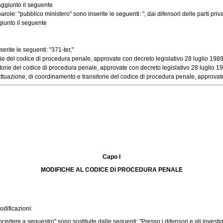
aggiunto il seguente
e: "pubblico ministero" sono inserite le seguenti: ", dai difensori delle parti priv
iunto il seguente
erite le seguenti: "371-ter,"
e del codice di procedura penale, approvate con decreto legislativo 28 luglio 1989, 
rie del codice di procedura penale, approvate con decreto legislativo 28 luglio 1989
ttuazione, di coordinamento e transitorie del codice di procedura penale, approvate 
Capo I
MODIFICHE AL CODICE DI PROCEDURA PENALE
dificazioni:
edere a sequestro" sono sostituite dalle seguenti: "Presso i difensori e gli investiga