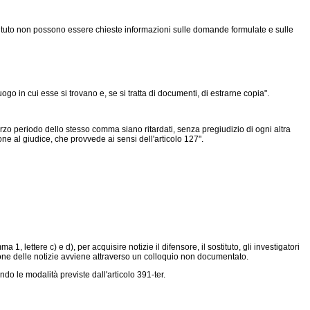
tituto non possono essere chieste informazioni sulle domande formulate e sulle
go in cui esse si trovano e, se si tratta di documenti, di estrarne copia".
terzo periodo dello stesso comma siano ritardati, senza pregiudizio di ogni altra
one al giudice, che provvede ai sensi dell'articolo 127".
, lettere c) e d), per acquisire notizie il difensore, il sostituto, gli investigatori
isizione delle notizie avviene attraverso un colloquio non documentato.
o le modalità previste dall'articolo 391-ter.