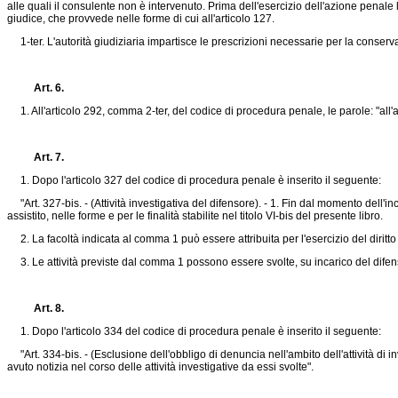
alle quali il consulente non è intervenuto. Prima dell'esercizio dell'azione penale
giudice, che provvede nelle forme di cui all'articolo 127.
1-ter. L'autorità giudiziaria impartisce le prescrizioni necessarie per la conservaz
Art. 6.
1. All'articolo 292, comma 2-ter, del codice di procedura penale, le parole: "all'ar
Art. 7.
1. Dopo l'articolo 327 del codice di procedura penale è inserito il seguente:
"Art. 327-bis. - (Attività investigativa del difensore). - 1. Fin dal momento dell'in
assistito, nelle forme e per le finalità stabilite nel titolo VI-bis del presente libro.
2. La facoltà indicata al comma 1 può essere attribuita per l'esercizio del diritto
3. Le attività previste dal comma 1 possono essere svolte, su incarico del difenso
Art. 8.
1. Dopo l'articolo 334 del codice di procedura penale è inserito il seguente:
"Art. 334-bis. - (Esclusione dell'obbligo di denuncia nell'ambito dell'attività di in
avuto notizia nel corso delle attività investigative da essi svolte".