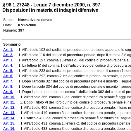
§ 98.1.27248 - Legge 7 dicembre 2000, n. 397.
Disposizioni in materia di indagini difensive
Settore:
Normativa nazionale
Data:
07/12/2000
Numero:
397
Sommario
Art. 1.
1. All'articolo 103 del codice di procedura penale sono apportate le seg
Art. 2.
1. All'articolo 116 del codice di procedura penale, dopo il comma 3 è ag
Art. 3.
1. All'articolo 197, comma 1, lettera d), del codice di procedura penale, son
Art. 4.
1. La lettera b) del comma 1 dell'articolo 200 del codice di procedura pe
Art. 5.
1. All'articolo 233 del codice di procedura penale, dopo il comma 1 sono 
Art. 6.
1. All'articolo 292, comma 2-ter, del codice di procedura penale, le parole: 
Art. 7.
1. Dopo l'articolo 327 del codice di procedura penale è inserito il segu
Art. 8.
1. Dopo l'articolo 334 del codice di procedura penale è inserito il segu
Art. 9.
1. Dopo il primo periodo del comma 1 dell'articolo 362 del codice di proced
Art. 10.
1. All'articolo 366, comma 1, del codice di procedura penale è aggiunto, i
Art. 11.
1. Dopo il titolo VI del libro quinto del codice di procedura penale è ins
Art. 12.
1. All'articolo 409, comma 2, del codice di procedura penale, il terzo perio
Art. 13.
1. All'articolo 419, comma 3, del codice di procedura penale, le parole
Art. 14.
1. L'articolo 430 del codice di procedura penale è sostituito dal segue
Art. 15.
1. All'articolo 431, comma 1, lettera c), del codice di procedura penale, 
Art. 16.
1. All'articolo 433, comma 3, del codice di procedura penale, dopo le par