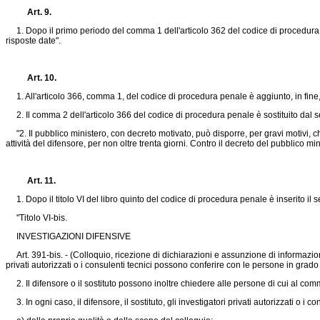
Art. 9.
1. Dopo il primo periodo del comma 1 dell'articolo 362 del codice di procedura p
risposte date".
Art. 10.
1. All'articolo 366, comma 1, del codice di procedura penale è aggiunto, in fine, i
2. Il comma 2 dell'articolo 366 del codice di procedura penale è sostituito dal 
"2. Il pubblico ministero, con decreto motivato, può disporre, per gravi motivi, che
attività del difensore, per non oltre trenta giorni. Contro il decreto del pubblico 
Art. 11.
1. Dopo il titolo VI del libro quinto del codice di procedura penale è inserito il 
"Titolo VI-bis.
INVESTIGAZIONI DIFENSIVE
Art. 391-bis. - (Colloquio, ricezione di dichiarazioni e assunzione di informazioni da
privati autorizzati o i consulenti tecnici possono conferire con le persone in grado d
2. Il difensore o il sostituto possono inoltre chiedere alle persone di cui al co
3. In ogni caso, il difensore, il sostituto, gli investigatori privati autorizzati o i