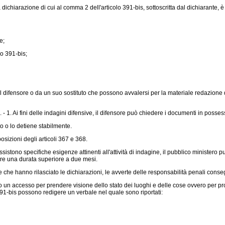
dichiarazione di cui al comma 2 dell'articolo 391-bis, sottoscritta dal dichiarante, 
e;
lo 391-bis;
ifensore o da un suo sostituto che possono avvalersi per la materiale redazione de
 1. Ai fini delle indagini difensive, il difensore può chiedere i documenti in posse
 o lo detiene stabilmente.
sizioni degli articoli 367 e 368.
stono specifiche esigenze attinenti all'attività di indagine, il pubblico ministero pu
ere una durata superiore a due mesi.
che hanno rilasciato le dichiarazioni, le avverte delle responsabilità penali consegu
 accesso per prendere visione dello stato dei luoghi e delle cose ovvero per procede
colo 391-bis possono redigere un verbale nel quale sono riportati: