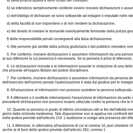
a) della propria qualità e dello scopo del colloquio;
b) se intendono semplicemente conferire ovvero ricevere dichiarazioni o assumer
c) dell'obbligo di dichiarare se sono sottoposte ad indagini o imputate nello s
d) della facoltà di non rispondere o di non rendere la dichiarazione;
e) del divieto di rivelare le domande eventualmente formulate dalla polizia giudi
f) delle responsabilità penali conseguenti alla falsa dichiarazione.
4. Alle persone già sentite dalla polizia giudiziaria o dal pubblico ministero no
5. Per conferire, ricevere dichiarazioni o assumere informazioni da una persona
al suo difensore la cui presenza è necessaria. Se la persona è priva di difensore, i
6. Le dichiarazioni ricevute e le informazioni assunte in violazione di una delle d
che procede all'organo titolare del potere disciplinare.
7. Per conferire, ricevere dichiarazioni o assumere informazioni da persona detenu
dell'esercizio dell'azione penale l'autorizzazione è data dal giudice per le indagi
8. All'assunzione di informazioni non possono assistere la persona sottoposta alle
9. Il difensore o il sostituto interrompono l'assunzione di informazioni da parte
precedenti dichiarazioni non possono essere utilizzate contro la persona che le h
10. Quando la persona in grado di riferire circostanze utili ai fini dell'attività inv
giorni dalla richiesta medesima. Tale disposizione non si applica nei confronti d
nelle ipotesi previste dall'articolo 210. L'audizione si svolge alla presenza del d
11. Il difensore, in alternativa all'audizione di cui al comma 10, può chiedere ch
anche al di fuori delle ipotesi previste dall'articolo 392, comma 1.