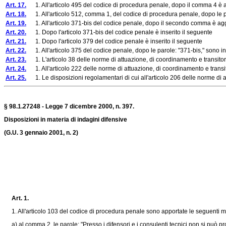
Art. 17.
1. All'articolo 495 del codice di procedura penale, dopo il comma 4 è 
Art. 18.
1. All'articolo 512, comma 1, del codice di procedura penale, dopo le parol
Art. 19.
1. All'articolo 371-bis del codice penale, dopo il secondo comma è agg
Art. 20.
1. Dopo l'articolo 371-bis del codice penale è inserito il seguente
Art. 21.
1. Dopo l'articolo 379 del codice penale è inserito il seguente
Art. 22.
1. All'articolo 375 del codice penale, dopo le parole: "371-bis," sono ins
Art. 23.
1. L'articolo 38 delle norme di attuazione, di coordinamento e transitori
Art. 24.
1. All'articolo 222 delle norme di attuazione, di coordinamento e transito
Art. 25.
1. Le disposizioni regolamentari di cui all'articolo 206 delle norme di a
§ 98.1.27248 - Legge 7 dicembre 2000, n. 397.
Disposizioni in materia di indagini difensive
(G.U. 3 gennaio 2001, n. 2)
Art. 1.
1. All'articolo 103 del codice di procedura penale sono apportate le seguenti mo
a) al comma 2, le parole: "Presso i difensori e i consulenti tecnici non si può proc