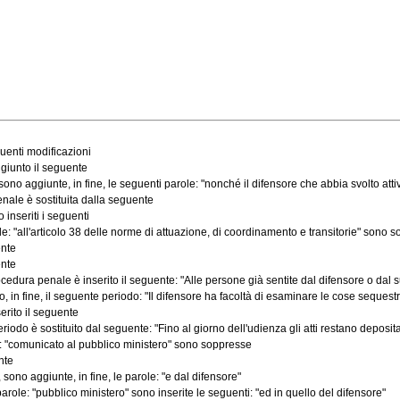
uenti modificazioni
giunto il seguente
o aggiunte, in fine, le seguenti parole: "nonché il difensore che abbia svolto attività
nale è sostituita dalla seguente
inseriti i seguenti
"all'articolo 38 delle norme di attuazione, di coordinamento e transitorie" sono sosti
ente
ente
ura penale è inserito il seguente: "Alle persone già sentite dal difensore o dal suo 
n fine, il seguente periodo: "Il difensore ha facoltà di esaminare le cose sequestrat
erito il seguente
do è sostituito dal seguente: "Fino al giorno dell'udienza gli atti restano depositati 
: "comunicato al pubblico ministero" sono soppresse
nte
sono aggiunte, in fine, le parole: "e dal difensore"
ole: "pubblico ministero" sono inserite le seguenti: "ed in quello del difensore"