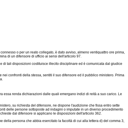
connesso o per un reato collegato, è dato avviso, almeno ventiquattro ore prima,
a di un difensore di ufficio ai sensi dell'articolo 97.
i tali disposizioni costituisce illecito disciplinare ed è comunicata dal giudice
i confronti della stessa, sentiti il suo difensore ed il pubblico ministero. Prima
a.
a essa renda dichiarazioni dalle quali emergano indizi di reità a suo carico. Le
ministero, su richiesta del difensore, ne dispone l'audizione che fissa entro sette
ronti delle persone sottoposte ad indagini o imputate in un diverso procedimento
hieste dal difensore si applicano le disposizioni dell'articolo 362.
 della persona che abbia esercitato la facoltà di cui alla lettera d) del comma 3,