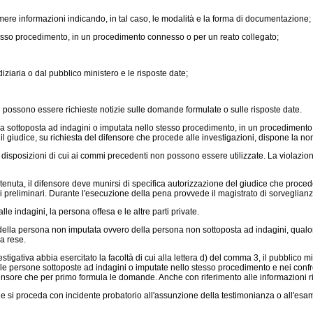
e informazioni indicando, in tal caso, le modalità e la forma di documentazione;
tesso procedimento, in un procedimento connesso o per un reato collegato;
ziaria o dal pubblico ministero e le risposte date;
n possono essere richieste notizie sulle domande formulate o sulle risposte date.
 sottoposta ad indagini o imputata nello stesso procedimento, in un procedimento 
l giudice, su richiesta del difensore che procede alle investigazioni, dispone la nomin
isposizioni di cui ai commi precedenti non possono essere utilizzate. La violazione d
ta, il difensore deve munirsi di specifica autorizzazione del giudice che procede ne
ni preliminari. Durante l'esecuzione della pena provvede il magistrato di sorveglianz
 indagini, la persona offesa e le altre parti private.
 della persona non imputata ovvero della persona non sottoposta ad indagini, qualor
a rese.
estigativa abbia esercitato la facoltà di cui alla lettera d) del comma 3, il pubblico 
elle persone sottoposte ad indagini o imputate nello stesso procedimento e nei conf
ifensore che per primo formula le domande. Anche con riferimento alle informazioni ric
e si proceda con incidente probatorio all'assunzione della testimonianza o all'esame