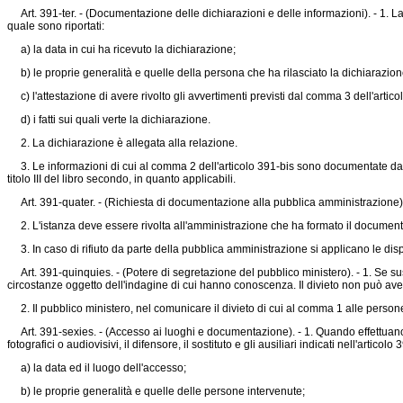
Art. 391-ter. - (Documentazione delle dichiarazioni e delle informazioni). - 1. La 
quale sono riportati:
a) la data in cui ha ricevuto la dichiarazione;
b) le proprie generalità e quelle della persona che ha rilasciato la dichiarazion
c) l'attestazione di avere rivolto gli avvertimenti previsti dal comma 3 dell'artico
d) i fatti sui quali verte la dichiarazione.
2. La dichiarazione è allegata alla relazione.
3. Le informazioni di cui al comma 2 dell'articolo 391-bis sono documentate dal d
titolo III del libro secondo, in quanto applicabili.
Art. 391-quater. - (Richiesta di documentazione alla pubblica amministrazione). -
2. L'istanza deve essere rivolta all'amministrazione che ha formato il documento
3. In caso di rifiuto da parte della pubblica amministrazione si applicano le dispo
Art. 391-quinquies. - (Potere di segretazione del pubblico ministero). - 1. Se sussi
circostanze oggetto dell'indagine di cui hanno conoscenza. Il divieto non può av
2. Il pubblico ministero, nel comunicare il divieto di cui al comma 1 alle persone 
Art. 391-sexies. - (Accesso ai luoghi e documentazione). - 1. Quando effettuano un
fotografici o audiovisivi, il difensore, il sostituto e gli ausiliari indicati nell'arti
a) la data ed il luogo dell'accesso;
b) le proprie generalità e quelle delle persone intervenute;