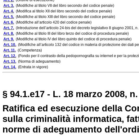
Art. 2.
(Ordine di esecuzione)
Art. 3.
(Modifiche al titolo VII del libro secondo del codice penale)
Art. 4.
(Modifica al titolo XII del libro secondo del codice penale)
Art. 5.
(Modifiche al titolo XIII del libro secondo del codice penale)
Art. 6.
(Modifiche all’articolo 420 del codice penale)
Art. 7.
(Introduzione dell’articolo 24-bis del decreto legislativo 8 giugno 2001, n.
Art. 8.
(Modifiche al titolo III del libro terzo del codice di procedura penale)
Art. 9.
(Modifiche al titolo IV del libro quinto del codice di procedura penale)
Art. 10.
(Modifiche all’articolo 132 del codice in materia di protezione dei dati pe
Art. 11.
(Competenza)
Art. 12.
(Fondo per il contrasto della pedopornografia su internet e per la protezi
Art. 13.
(Norma di adeguamento)
Art. 14.
(Entrata in vigore)
§ 94.1.e17 - L. 18 marzo 2008, n.
Ratifica ed esecuzione della C
sulla criminalità informatica, f
norme di adeguamento dell'ord