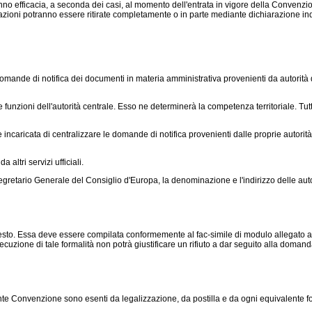
no efficacia, a seconda dei casi, al momento dell'entrata in vigore della Convenzione
zioni potranno essere ritirate completamente o in parte mediante dichiarazione indiri
nde di notifica dei documenti in materia amministrativa provenienti da autorità di alt
unzioni dell'autorità centrale. Esso ne determinerà la competenza territoriale. Tuttavi
incaricata di centralizzare le domande di notifica provenienti dalle proprie autorità e
ltri servizi ufficiali.
etario Generale del Consiglio d'Europa, la denominazione e l'indirizzo delle autor
ichiesto. Essa deve essere compilata conformemente al fac-simile di modulo alleg
uzione di tale formalità non potrà giustificare un rifiuto a dar seguito alla domand
te Convenzione sono esenti da legalizzazione, da postilla e da ogni equivalente fo