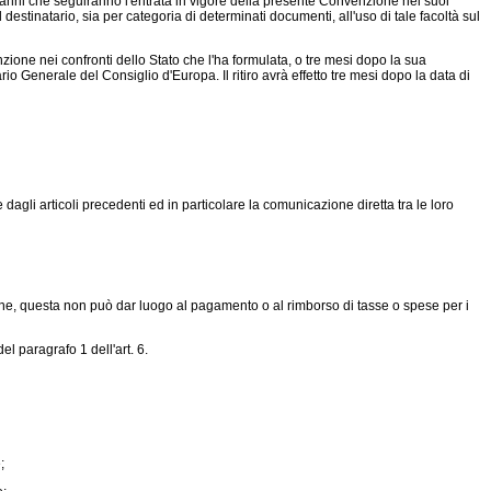
 anni che seguiranno l'entrata in vigore della presente Convenzione nei suoi
estinatario, sia per categoria di determinati documenti, all'uso di tale facoltà sul
ione nei confronti dello Stato che l'ha formulata, o tre mesi dopo la sua
 Generale del Consiglio d'Europa. Il ritiro avrà effetto tre mesi dopo la data di
agli articoli precedenti ed in particolare la comunicazione diretta tra le loro
ne, questa non può dar luogo al pagamento o al rimborso di tasse o spese per i
 paragrafo 1 dell'art. 6.
;