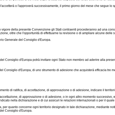
, l'accetterà o l'approverà successivamente, il primo giorno del mese che segue lo s
in vigore della presente Convenzione gli Stati contraenti procederanno ad una consu
zione, oltre che l'opportunità di effettuarne la revisione o di ampliare alcune delle 
rio Generale del Consiglio d'Europa.
 del Consiglio d'Europa potrà invitare ogni Stato non membro ad aderire alla pres
el Consiglio d'Europa, di uno strumento di adesione che acquisterà efficacia tre m
nto di ratifica, di accettazione, di approvazione o di adesione, indicare il territori
i accettazione, di approvazione o di adesione, o in ogni altro momento successivo,
dicato nella dichiarazione e di cui assicuri le relazioni internazionali o per il quale s
 per quanto concerne ogni territorio designato in tale dichiarazione, mediante notifi
 del Consiglio d'Europa.