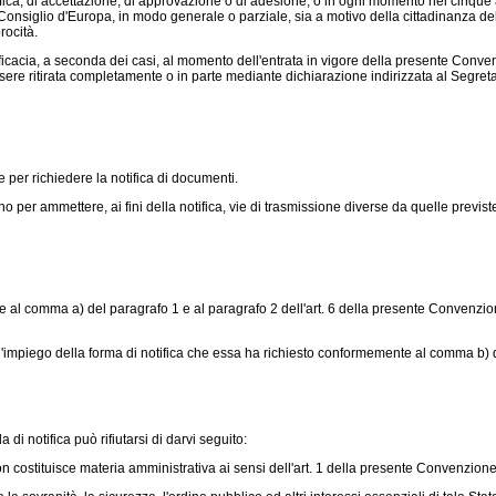
fica, di accettazione, di approvazione o di adesione, o in ogni momento nei cinque
onsiglio d'Europa, in modo generale o parziale, sia a motivo della cittadinanza del d
rocità.
cacia, a seconda dei casi, al momento dell'entrata in vigore della presente Convenz
re ritirata completamente o in parte mediante dichiarazione indirizzata al Segretario
 per richiedere la notifica di documenti.
r ammettere, ai fini della notifica, vie di trasmissione diverse da quelle previste d
al comma a) del paragrafo 1 e al paragrafo 2 dell'art. 6 della presente Convenzio
impiego della forma di notifica che essa ha richiesto conformemente al comma b) del
di notifica può rifiutarsi di darvi seguito:
 costituisce materia amministrativa ai sensi dell'art. 1 della presente Convenzione