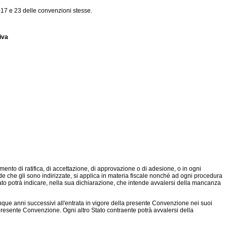
i 17 e 23 delle convenzioni stesse.
iva
nto di ratifica, di accettazione, di approvazione o di adesione, o in ogni
che gli sono indirizzate, si applica in materia fiscale nonchè ad ogni procedura
tato potrà indicare, nella sua dichiarazione, che intende avvalersi della mancanza
nque anni successivi all'entrata in vigore della presente Convenzione nei suoi
 presente Convenzione. Ogni altro Stato contraente potrà avvalersi della