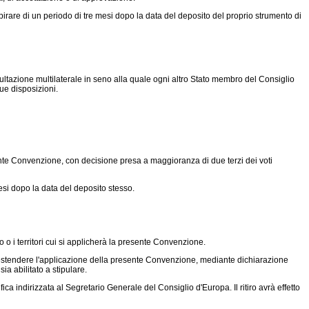
pirare di un periodo di tre mesi dopo la data del deposito del proprio strumento di
ltazione multilaterale in seno alla quale ogni altro Stato membro del Consiglio
sue disposizioni.
ente Convenzione, con decisione presa a maggioranza di due terzi dei voti
esi dopo la data del deposito stesso.
o o i territori cui si applicherà la presente Convenzione.
 estendere l'applicazione della presente Convenzione, mediante dichiarazione
ia abilitato a stipulare.
ca indirizzata al Segretario Generale del Consiglio d'Europa. Il ritiro avrà effetto