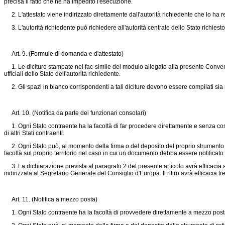
precisa il fatto che ne ha impedito l'esecuzione.
2. L'attestato viene indirizzato direttamente dall'autorità richiedente che lo ha r
3. L'autorità richiedente può richiedere all'autorità centrale dello Stato richiesto 
Art. 9. (Formule di domanda e d'attestato)
1. Le diciture stampate nel fac-simile del modulo allegato alla presente Convenzi
ufficiali dello Stato dell'autorità richiedente.
2. Gli spazi in bianco corrispondenti a tali diciture devono essere compilati sia nel
Art. 10. (Notifica da parte dei funzionari consolari)
1. Ogni Stato contraente ha la facoltà di far procedere direttamente e senza costriz
di altri Stati contraenti.
2. Ogni Stato può, al momento della firma o del deposito del proprio strumento di 
facoltà sul proprio territorio nel caso in cui un documento debba essere notificato 
3. La dichiarazione prevista al paragrafo 2 del presente articolo avrà efficacia 
indirizzata al Segretario Generale del Consiglio d'Europa. Il ritiro avrà efficacia t
Art. 11. (Notifica a mezzo posta)
1. Ogni Stato contraente ha la facoltà di provvedere direttamente a mezzo posta all