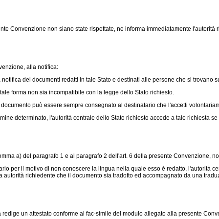
ente Convenzione non siano state rispettate, ne informa immediatamente l'autorità ric
enzione, alla notifica:
notifica dei documenti redatti in tale Stato e destinati alle persone che si trovano sul
tale forma non sia incompatibile con la legge dello Stato richiesto.
il documento può essere sempre consegnato al destinatario che l'accetti volontaria
ine determinato, l'autorità centrale dello Stato richiesto accede a tale richiesta se
 a) del paragrafo 1 e al paragrafo 2 dell'art. 6 della presente Convenzione, non 
rio per il motivo di non conoscere la lingua nella quale esso è redatto, l'autorità ce
 alla autorità richiedente che il documento sia tradotto ed accompagnato da una traduzi
fica redige un attestato conforme al fac-simile del modulo allegato alla presente Co