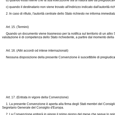
b) quando essa ritiene che la sua esecuzione sia di natura tale da pregiudicare la 
c) quando il destinatario non viene trovato all'indirizzo indicato dall'autorità ri
2. In caso di rifiuto, l'autorità centrale dello Stato richiesto ne informa immediat
Art. 15. (Termini)
Quando un documento viene trasmesso per la notifica sul territorio di un altro Sta
valutazione è di competenza dello Stato richiedente, a partire dal momento del
Art. 16. (Altri accordi od intese internazionali)
Nessuna disposizione della presente Convenzione è suscettibile di pregiudicare gl
Art. 17. (Entrata in vigore della Convenzione)
1. La presente Convenzione è aperta alla firma degli Stati membri del Consiglio d
Segretario Generale del Consiglio d'Europa.
2. La Convenzione entrerà in vigore il primo giorno del mese che segue lo spirare