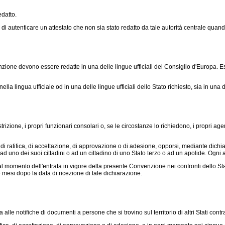
edatto.
di autenticare un attestato che non sia stato redatto da tale autorità centrale quando
one devono essere redatte in una delle lingue ufficiali del Consiglio d'Europa. Esse
la lingua ufficiale od in una delle lingue ufficiali dello Stato richiesto, sia in una d
ione, i propri funzionari consolari o, se le circostanze lo richiedono, i propri agent
ratifica, di accettazione, di approvazione o di adesione, opporsi, mediante dichiar
ad uno dei suoi cittadini o ad un cittadino di uno Stato terzo o ad un apolide. Ogni 
al momento dell'entrata in vigore della presente Convenzione nei confronti dello Sta
re mesi dopo la data di ricezione di tale dichiarazione.
e notifiche di documenti a persone che si trovino sul territorio di altri Stati contra