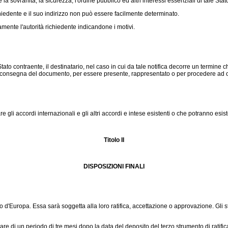
sovranità, la sicurezza, l'ordine pubblico ed altri interessi essenziali di tale Stat
chiedente e il suo indirizzo non può essere facilmente determinato.
amente l'autorità richiedente indicandone i motivi.
to contraente, il destinatario, nel caso in cui da tale notifica decorre un termine 
la consegna del documento, per essere presente, rappresentato o per procedere a
i accordi internazionali e gli altri accordi e intese esistenti o che potranno esist
Titolo II
DISPOSIZIONI FINALI
'Europa. Essa sarà soggetta alla loro ratifica, accettazione o approvazione. Gli st
 di un periodo di tre mesi dopo la data del deposito del terzo strumento di ratific