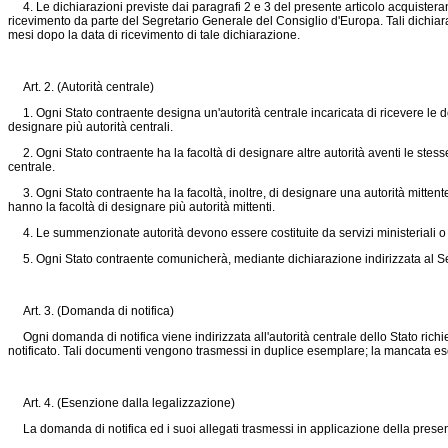
4. Le dichiarazioni previste dai paragrafi 2 e 3 del presente articolo acquisteran
ricevimento da parte del Segretario Generale del Consiglio d'Europa. Tali dichiara
mesi dopo la data di ricevimento di tale dichiarazione.
Art. 2. (Autorità centrale)
1. Ogni Stato contraente designa un'autorità centrale incaricata di ricevere le doma
designare più autorità centrali.
2. Ogni Stato contraente ha la facoltà di designare altre autorità aventi le stesse f
centrale.
3. Ogni Stato contraente ha la facoltà, inoltre, di designare una autorità mittente 
hanno la facoltà di designare più autorità mittenti.
4. Le summenzionate autorità devono essere costituite da servizi ministeriali o da a
5. Ogni Stato contraente comunicherà, mediante dichiarazione indirizzata al Segr
Art. 3. (Domanda di notifica)
Ogni domanda di notifica viene indirizzata all'autorità centrale dello Stato r
notificato. Tali documenti vengono trasmessi in duplice esemplare; la mancata esec
Art. 4. (Esenzione dalla legalizzazione)
La domanda di notifica ed i suoi allegati trasmessi in applicazione della presen