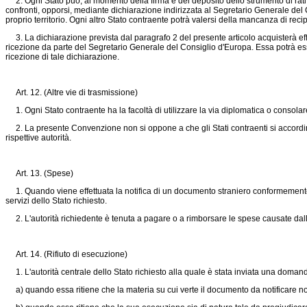
2. Ogni Stato può, al momento della firma e del deposito dello strumento di rati
confronti, opporsi, mediante dichiarazione indirizzata al Segretario Generale del C
proprio territorio. Ogni altro Stato contraente potrà valersi della mancanza di recip
3. La dichiarazione prevista dal paragrafo 2 del presente articolo acquisterà effi
ricezione da parte del Segretario Generale del Consiglio d'Europa. Essa potrà esse
ricezione di tale dichiarazione.
Art. 12. (Altre vie di trasmissione)
1. Ogni Stato contraente ha la facoltà di utilizzare la via diplomatica o consolare
2. La presente Convenzione non si oppone a che gli Stati contraenti si accordino pe
rispettive autorità.
Art. 13. (Spese)
1. Quando viene effettuata la notifica di un documento straniero conformemente 
servizi dello Stato richiesto.
2. L'autorità richiedente è tenuta a pagare o a rimborsare le spese causate dall'
Art. 14. (Rifiuto di esecuzione)
1. L'autorità centrale dello Stato richiesto alla quale è stata inviata una domanda 
a) quando essa ritiene che la materia su cui verte il documento da notificare non