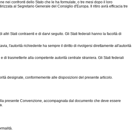
 nei confronti dello Stato che le ha formulate, o tre mesi dopo il loro
zzata al Segretario Generale del Consiglio d'Europa. Il ritiro avrà efficacia tre
ri Stati contraenti e di darvi seguito. Gli Stati federali hanno la facoltà di
a, l'autorità richiedente ha sempre il diritto di rivolgersi direttamente all'autorità
 di trasmetterle alla competente autorità centrale straniera. Gli Stati federali
ità designate, conformemente alle disposizioni del presente articolo.
ato alla presente Convenzione, accompagnata dal documento che deve essere
a.
rmalità.