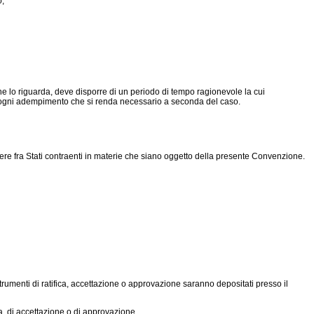
o;
che lo riguarda, deve disporre di un periodo di tempo ragionevole la cui
d ogni adempimento che si renda necessario a seconda del caso.
ere fra Stati contraenti in materie che siano oggetto della presente Convenzione.
rumenti di ratifica, accettazione o approvazione saranno depositati presso il
a, di accettazione o di approvazione.