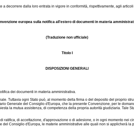
 decorrere dalla loro entrata in vigore in conformità, rispettivamente, agli articol
nvenzione europea sulla notifica all'estero di documenti in materia amministrat
(Traduzione non ufficiale)
Titolo I
DISPOSIZIONI GENERALI
tifica dei documenti in materia amministrativa.
e. Tuttavia ogni Stato può, al momento della firma o del deposito del proprio strume
ario Generale del Consiglio d'Europa, che la presente Convenzione, per le domande 
chiesta la mutua assistenza, di competenza della propria autorità giudiziaria. Tale S
 ratifica, di accettazione, d'approvazione o di adesione, o in ogni momento nei ci
e del Consiglio d'Europa, le materie amministrative alle quali non si applicherà la