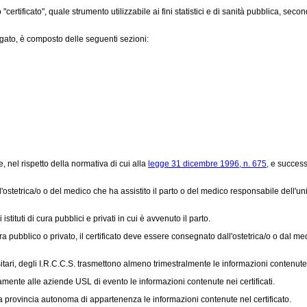
certificato", quale strumento utilizzabile ai fini statistici e di sanità pubblica, sec
egato, è composto delle seguenti sezioni:
nel rispetto della normativa di cui alla
legge 31 dicembre 1996, n. 675,
e successiv
l'ostetrica/o o del medico che ha assistito il parto o del medico responsabile dell'un
tituti di cura pubblici e privati in cui è avvenuto il parto.
ra pubblico o privato, il certificato deve essere consegnato dall'ostetrica/o o dal me
sitari, degli I.R.C.C.S. trasmettono almeno trimestralmente le informazioni contenut
ivamente alle aziende USL di evento le informazioni contenute nei certificati.
provincia autonoma di appartenenza le informazioni contenute nel certificato.