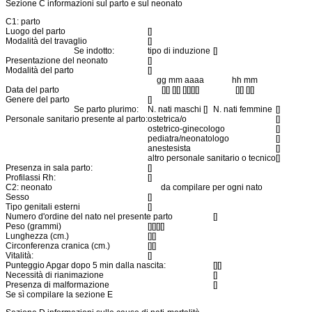
Sezione C informazioni sul parto e sul neonato
C1: parto
Luogo del parto
[]
Modalità del travaglio
[]
Se indotto:
tipo di induzione
[]
Presentazione del neonato
[]
Modalità del parto
[]
gg mm aaaa
hh mm
Data del parto
[][] [][] [][][][]
[][] [][]
Genere del parto
[]
Se parto plurimo:
N. nati maschi []
N. nati femmine
[]
Personale sanitario presente al parto:
ostetrica/o
[]
ostetrico-ginecologo
[]
pediatra/neonatologo
[]
anestesista
[]
altro personale sanitario o tecnico
[]
Presenza in sala parto:
[]
Profilassi Rh:
[]
C2: neonato
da compilare per ogni nato
Sesso
[]
Tipo genitali esterni
[]
Numero d'ordine del nato nel presente parto
[]
Peso (grammi)
[][][][]
Lunghezza (cm.)
[][]
Circonferenza cranica (cm.)
[][]
Vitalità:
[]
Punteggio Apgar dopo 5 min dalla nascita:
[][]
Necessità di rianimazione
[]
Presenza di malformazione
[]
Se sì compilare la sezione E