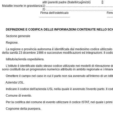
altri parenti padre (fratelli/cugini/zii)
[]
Malattie insorte in gravidanza
1) .........................................................................................
2) .........................................................................................
Firma dell'ostetrica/o
Firm
........................................
........
DEFINIZIONE E CODIFICA DELLE INFORMAZIONI CONTENUTE NELLO SCH
Sezione generale
Regione.
La regione o provincia autonoma è identificata dal medesimo codice utilizzato nei
della sanità 23 dicembre 1986 e successive modificazioni ed integrazioni. Il codice 
Istituto/azienda ospedaliera.
L'istituto è identificato dallo stesso codice utilizzato nei modelli di rilevazione 
sono costituiti da un progressivo numerico attribuito in ambito regionale e i rim
Omettere il campo nel caso in cui il parto non sia avvenuto all'interno di un istit
Azienda USL.
Indicare il codice dell'azienda USL nella quale è avvenuto l'evento parto. Il codic
Comune di evento.
Per la codifica del comune di evento utilizzare il codice ISTAT, nel quale i primi t
Cognome della puerpera.