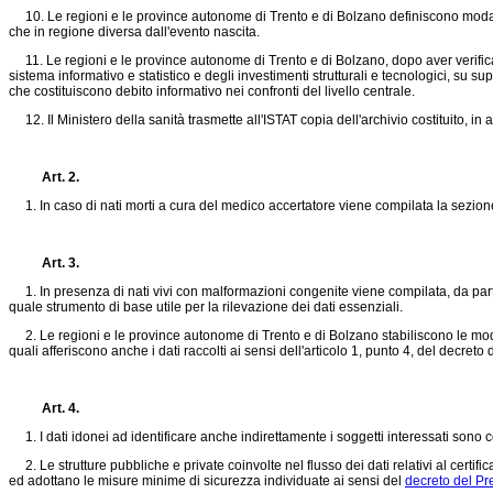
10. Le regioni e le province autonome di Trento e di Bolzano definiscono modalità
che in regione diversa dall'evento nascita.
11. Le regioni e le province autonome di Trento e di Bolzano, dopo aver verifica
sistema informativo e statistico e degli investimenti strutturali e tecnologici, su supp
che costituiscono debito informativo nei confronti del livello centrale.
12. Il Ministero della sanità trasmette all'ISTAT copia dell'archivio costituito, in a
Art. 2.
1. In caso di nati morti a cura del medico accertatore viene compilata la sezion
Art. 3.
1. In presenza di nati vivi con malformazioni congenite viene compilata, da parte
quale strumento di base utile per la rilevazione dei dati essenziali.
2. Le regioni e le province autonome di Trento e di Bolzano stabiliscono le modali
quali afferiscono anche i dati raccolti ai sensi dell'articolo 1, punto 4, del decreto
Art. 4.
1. I dati idonei ad identificare anche indirettamente i soggetti interessati sono 
2. Le strutture pubbliche e private coinvolte nel flusso dei dati relativi al certific
ed adottano le misure minime di sicurezza individuate ai sensi del
decreto del Pr