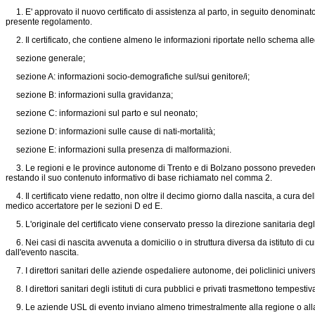
1. E' approvato il nuovo certificato di assistenza al parto, in seguito denominato "
presente regolamento.
2. Il certificato, che contiene almeno le informazioni riportate nello schema all
sezione generale;
sezione A: informazioni socio-demografiche sul/sui genitore/i;
sezione B: informazioni sulla gravidanza;
sezione C: informazioni sul parto e sul neonato;
sezione D: informazioni sulle cause di nati-mortalità;
sezione E: informazioni sulla presenza di malformazioni.
3. Le regioni e le province autonome di Trento e di Bolzano possono prevedere, 
restando il suo contenuto informativo di base richiamato nel comma 2.
4. Il certificato viene redatto, non oltre il decimo giorno dalla nascita, a cura del
medico accertatore per le sezioni D ed E.
5. L'originale del certificato viene conservato presso la direzione sanitaria degli is
6. Nei casi di nascita avvenuta a domicilio o in struttura diversa da istituto di cu
dall'evento nascita.
7. I direttori sanitari delle aziende ospedaliere autonome, dei policlinici univer
8. I direttori sanitari degli istituti di cura pubblici e privati trasmettono tempest
9. Le aziende USL di evento inviano almeno trimestralmente alla regione o alla 