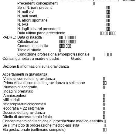
Precedenti concepimenti
[]
Se sì N. parti precenti
[][]
N. nati vivi
[][]
N. nati morti
[][]
N. aborti spontanei
[][]
N. IVG
[][]
N. tagli cesarei precedenti
[][]
Data ultimo parto precedente
[][] [][] [][][][]
PADRE:
Data di nascita
[][] [][] [][][][]
Cittadinanza
[][][][][][][][][]
Comune di nascita
[][][] [][][]
Titolo di studio
[]
Condizione professionale/nonprofessionale
[] [] []
Consanguineità tra madre e padre
Grado
[]
Sezione B informazioni sulla gravidanza
Accertamenti in gravidanza:
Visite di controllo in gravidanza
[]
Prima visita di controllo in gravidanza a settimane
[][]
Numero di ecografie
[]
Indagini prenatali:
Amniocentesi
[]
villi coriali
[]
fetoscopia/funicolocentesi
[]
ecografia > 22 settimane
[]
Decorso della gravidanza
[]
Difetto di accrescimento fetale
[]
Concepimento con tecniche di procreazione medico-assistita
[]
Se si: metodo di procreazione medico-assistita
[]
Età gestazionale (settimane compiute)
[][]