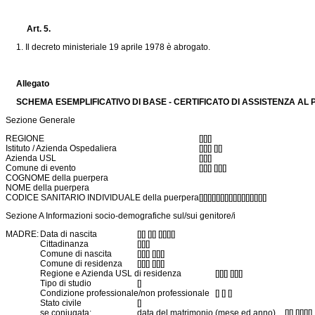
Art. 5.
1. Il decreto ministeriale 19 aprile 1978 è abrogato.
Allegato
SCHEMA ESEMPLIFICATIVO DI BASE - CERTIFICATO DI ASSISTENZA AL
Sezione Generale
REGIONE
[][][]
Istituto / Azienda Ospedaliera
[][][] [][]
Azienda USL
[][][]
Comune di evento
[][][] [][][]
COGNOME della puerpera
NOME della puerpera
CODICE SANITARIO INDIVIDUALE della puerpera
[][][][][][][][][][][][][][][][]
Sezione A Informazioni socio-demografiche sul/sui genitore/i
MADRE:
Data di nascita
[][] [][] [][][][]
Cittadinanza
[][][]
Comune di nascita
[][][] [][][]
Comune di residenza
[][][] [][][]
Regione e Azienda USL di residenza
[][][] [][][]
Tipo di studio
[]
Condizione professionale/non professionale
[] [] []
Stato civile
[]
se coniugata:
data del matrimonio (mese ed anno)
[][] [][][][]