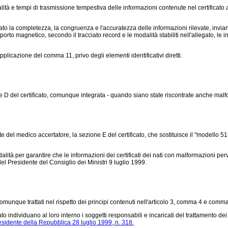
 e tempi di trasmissione tempestiva delle informazioni contenute nel certificato al
to la completezza, la congruenza e l'accuratezza delle informazioni rilevate, invi
orto magnetico, secondo il tracciato record e le modalità stabiliti nell'allegato, le info
pplicazione del comma 11, privo degli elementi identificativi diretti.
e D del certificato, comunque integrata - quando siano state riscontrate anche malf
 del medico accertatore, la sezione E del certificato, che sostituisce il "modello 
tà per garantire che le informazioni dei certificati dei nati con malformazioni perv
 del Presidente del Consiglio dei Ministri 9 luglio 1999.
comunque trattati nel rispetto dei principi contenuti nell'articolo 3, comma 4 e comm
ato individuano al loro interno i soggetti responsabili e incaricati del trattamento dei
esidente della Repubblica 28 luglio 1999, n. 318.