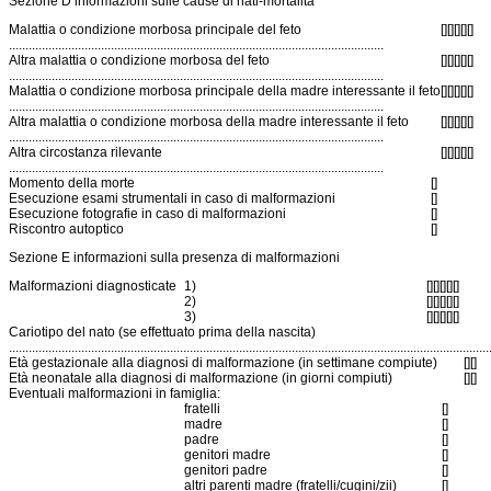
Sezione D informazioni sulle cause di nati-mortalità
Malattia o condizione morbosa principale del feto
[][][][][]
..................................................................................................................
Altra malattia o condizione morbosa del feto
[][][][][]
..................................................................................................................
Malattia o condizione morbosa principale della madre interessante il feto
[][][][][]
..................................................................................................................
Altra malattia o condizione morbosa della madre interessante il feto
[][][][][]
..................................................................................................................
Altra circostanza rilevante
[][][][][]
..................................................................................................................
Momento della morte
[]
Esecuzione esami strumentali in caso di malformazioni
[]
Esecuzione fotografie in caso di malformazioni
[]
Riscontro autoptico
[]
Sezione E informazioni sulla presenza di malformazioni
Malformazioni diagnosticate
1)
[][][][][]
2)
[][][][][]
3)
[][][][][]
Cariotipo del nato (se effettuato prima della nascita)
..................................................................................................................................................
Età gestazionale alla diagnosi di malformazione (in settimane compiute)
[][]
Età neonatale alla diagnosi di malformazione (in giorni compiuti)
[][]
Eventuali malformazioni in famiglia:
fratelli
[]
madre
[]
padre
[]
genitori madre
[]
genitori padre
[]
altri parenti madre (fratelli/cugini/zii)
[]