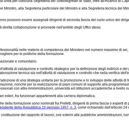
na unità per ciascuna Segreteria dei Sottosegretari di Stato, oltre all'incarico di Cap
l Ministro, alla Segreteria particolare del Ministro e alla Segreteria tecnica del M
no possono essere assegnati dirigenti di seconda fascia del ruolo unico dei dirigenti
i diretta collaborazione si provvede nell'ambito degli Uffici stessi.
rofessionalità nelle materie di competenza del Ministero nel numero massimo di sei, f
gliere per le politiche della formazione.
rnazionale e comunitario.
attività di valutazione e controllo strategico per la definizione degli indirizzi e de
llaborazione tecnica sia nell'attività di valutazione e controllo che nella verifica dell'
l'adozione di una strategia unitaria per la promozione e lo sviluppo delle attività di 
rmazione, nonché per la realizzazione di piani comuni di supporto alla programmazion
sionali con altre Amministrazioni, università ed istituzioni accademiche a livello n
ri esteri, fra funzionari appartenenti alla carriera diplomatica.
 della formazione sono nominati fra Prefetti, dirigenti di prima fascia o esperti di 
residente della Repubblica 10 gennaio 1957, n. 3,
come richiamato dall'articolo 24
ostituzione del rapporto di lavoro, ove esterni alle pubbliche amministrazioni, nonch