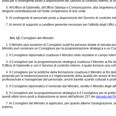
unità per il contingente posto a disposizione del Servizio di controllo interno; di u
5. All'Ufficio di Gabinetto, all'Ufficio Stampa e Comunicazione, alla Segreteria de
dirigenti contrattualizzati nel limite complessivo di due unità.
6. Al contingente di personale posto a disposizione del Servizio di controllo inter
7. Ai servizi di supporto a carattere generale necessari per l'attività degli Uffici d
Art. 12.
Consiglieri del Ministro
1. Il Ministro può avvalersi di Consiglieri scelti fra persone dotate di elevata p
Ministro può nominare un Consigliere per la programmazione strategica e un Consi
2. Il Consigliere diplomatico coadiuva il Ministro nelle iniziative in campo inte
3. Il Consigliere per la programmazione strategica coadiuva il Ministro ai fini dell'
l'Ufficio di Gabinetto e con il Servizio di controllo interno, il quale fornisce una co
4. Il Consigliere per le politiche della formazione coadiuva il Ministro ai fini del
proposte per la modernizzazione e il miglioramento della qualità dei servizi di fo
professionale e manageriale del personale, anche tramite scambi culturali e profes
5. Il Consigliere diplomatico è nominato dal Ministro, sentito il Ministro degli affa
6. Il Consigliere per la programmazione strategica e il Consigliere per le politiche
questi ultimi sono posti a disposizione ai sensi dell'articolo 237 del
decreto del P
7. Ai Consiglieri del Ministro si applicano, per quanto attiene l'assegnazione, la c
esterno.