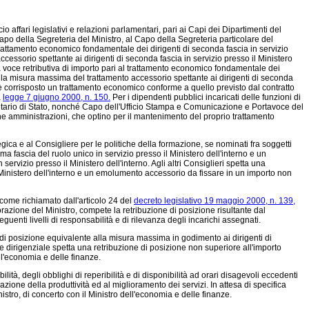
io affari legislativi e relazioni parlamentari, pari ai Capi dei Dipartimenti del
l Capo della Segreteria del Ministro, al Capo della Segreteria particolare del
l trattamento economico fondamentale dei dirigenti di seconda fascia in servizio
cessorio spettante ai dirigenti di seconda fascia in servizio presso il Ministero
una voce retributiva di importo pari al trattamento economico fondamentale dei
 alla misura massima del trattamento accessorio spettante ai dirigenti di seconda
 è corrisposto un trattamento economico conforme a quello previsto dal contratto
a
legge 7 giugno 2000, n. 150.
Per i dipendenti pubblici incaricati delle funzioni di
gretario di Stato, nonché Capo dell'Ufficio Stampa e Comunicazione e Portavoce del
liche amministrazioni, che optino per il mantenimento del proprio trattamento
ca e al Consigliere per le politiche della formazione, se nominati fra soggetti
 fascia del ruolo unico in servizio presso il Ministero dell'interno e un
rvizio presso il Ministero dell'interno. Agli altri Consiglieri spetta una
 Ministero dell'interno e un emolumento accessorio da fissare in un importo non
come richiamato dall'articolo 24 del
decreto legislativo 19 maggio 2000, n. 139,
aborazione del Ministro, compete la retribuzione di posizione risultante dal
uenti livelli di responsabilità e di rilevanza degli incarichi assegnati.
di posizione equivalente alla misura massima in godimento ai dirigenti di
e dirigenziale spetta una retribuzione di posizione non superiore all'importo
ell'economia e delle finanze.
ità, degli obblighi di reperibilità e di disponibilità ad orari disagevoli eccedenti
ntivazione della produttività ed al miglioramento dei servizi. In attesa di specifica
stro, di concerto con il Ministro dell'economia e delle finanze.