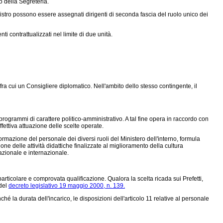
o della Segreteria.
inistro possono essere assegnati dirigenti di seconda fascia del ruolo unico dei
 contrattualizzati nel limite di due unità.
ra cui un Consigliere diplomatico. Nell'ambito dello stesso contingente, il
i programmi di carattere politico-amministrativo. A tal fine opera in raccordo con
effettiva attuazione delle scelte operate.
formazione del personale dei diversi ruoli del Ministero dell'interno, formula
e delle attività didattiche finalizzate al miglioramento della cultura
azionale e internazionale.
particolare e comprovata qualificazione. Qualora la scelta ricada sui Prefetti,
 del
decreto legislativo 19 maggio 2000, n. 139.
é la durata dell'incarico, le disposizioni dell'articolo 11 relative al personale