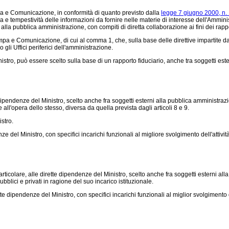
pa e Comunicazione, in conformità di quanto previsto dalla
legge 7 giugno 2000, n.
e tempestività delle informazioni da fornire nelle materie di interesse dell'Amminist
la pubblica amministrazione, con compiti di diretta collaborazione ai fini dei rapport
a e Comunicazione, di cui al comma 1, che, sulla base delle direttive impartite dal
 gli Uffici periferici dell'amministrazione.
tro, può essere scelto sulla base di un rapporto fiduciario, anche tra soggetti est
pendenze del Ministro, scelto anche fra soggetti esterni alla pubblica amministrazion
ll'opera dello stesso, diversa da quella prevista dagli articoli 8 e 9.
stro.
del Ministro, con specifici incarichi funzionali al migliore svolgimento dell'attività
ticolare, alle dirette dipendenze del Ministro, scelto anche fra soggetti esterni al
bblici e privati in ragione del suo incarico istituzionale.
dipendenze del Ministro, con specifici incarichi funzionali al miglior svolgimento del