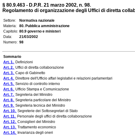
§ 80.9.463 - D.P.R. 21 marzo 2002, n. 98.
Regolamento di organizzazione degli Uffici di diretta colla
Settore:
Normativa nazionale
Materia:
80. Pubblica amministrazione
Capitolo:
80.9 governo e ministeri
Data:
21/03/2002
Numero:
98
Sommario
Art. 1.
Definizioni
Art. 2.
Uffici di diretta collaborazione
Art. 3.
Capo di Gabinetto
Art. 4.
Direttore dell'Ufficio affari legislativi e relazioni parlamentari
Art. 5.
Servizio di controllo interno
Art. 6.
Ufficio Stampa e Comunicazione
Art. 7.
Segreteria del Ministro
Art. 8.
Segreteria particolare del Ministro
Art. 9.
Segreteria tecnica del Ministro
Art. 10.
Segreterie dei Sottosegretari di Stato
Art. 11.
Personale degli uffici di diretta collaborazione
Art. 12.
Consiglieri del Ministro
Art. 13.
Trattamento economico
Art. 14.
Invarianza degli oneri