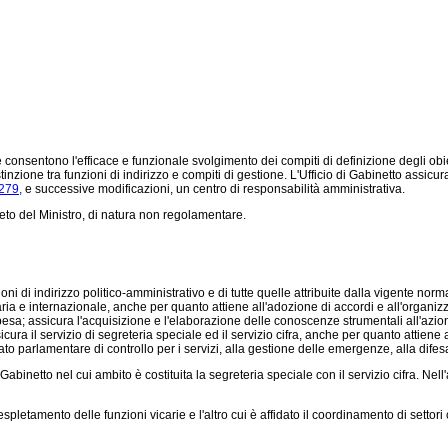
 consentono l'efficace e funzionale svolgimento dei compiti di definizione degli obiet
nzione tra funzioni di indirizzo e compiti di gestione. L'Ufficio di Gabinetto assicura l
 279,
e successive modificazioni, un centro di responsabilità amministrativa.
eto del Ministro, di natura non regolamentare.
i di indirizzo politico-amministrativo e di tutte quelle attribuite dalla vigente normat
aria e internazionale, anche per quanto attiene all'adozione di accordi e all'organizz
esa; assicura l'acquisizione e l'elaborazione delle conoscenze strumentali all'azione
icura il servizio di segreteria speciale ed il servizio cifra, anche per quanto attiene 
to parlamentare di controllo per i servizi, alla gestione delle emergenze, alla difes
abinetto nel cui ambito è costituita la segreteria speciale con il servizio cifra. Nell
etamento delle funzioni vicarie e l'altro cui è affidato il coordinamento di settori com