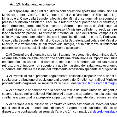
Art. 13.
Trattamento economico
1. Ai responsabili degli Uffici di diretta collaborazione spetta una retribuzione di p
Ministero; b) per i Vice Capi di Gabinetto, per il Vice Direttore dell'Ufficio affari 
Ministro e al Capo della Segreteria tecnica del Ministro, se nominati fra soggetti 
presso il Ministero dell'interno, esclusa la retribuzione di posizione e di risulta
dell'interno, maggiorato del 30 per cento; ai Segretari particolari dei Sottosegret
dirigenti di seconda fascia in servizio presso il Ministero dell'interno, esclusa l
fascia in servizio presso il Ministero dell'interno; al Capo dell'Ufficio Stampa e
collettivo nazionale per i giornalisti con la qualifica di redattore capo. Al Portavo
Capo della Segreteria del Ministro, Capo della Segreteria particolare del Ministr
Ministro, tale trattamento, se più favorevole, integra, per la differenza, il tratta
economico, è corrisposto il solo emolumento accessorio.
2. Al Consigliere diplomatico spetta il trattamento economico determinato dall'or
esterni alla pubblica amministrazione spetta una retribuzione di importo non super
emolumento accessorio da fissare in un importo non superiore alla misura massima de
retribuzione di importo non superiore a quello massimo del trattamento economico 
superiore alla misura massima del trattamento accessorio spettante ai dirigenti di 
3. Ai Prefetti, di cui al presente regolamento, collocati a disposizione ai sensi d
spetta una retribuzione di posizione pari a quella dei Direttori centrali del Minister
procedimento negoziale, ai sensi dell'articolo 20 del
decreto legislativo 19 maggi
4. Al personale appartenente alla seconda fascia del ruolo unico dei dirigenti co
seconda fascia nell'ambito del Ministero. Al personale appartenente alla seconda f
spettante al pari qualifica preposto a ripartizione dirigenziale, da graduarsi in rel
5. Al personale disciplinato dal contratto collettivo nazionale di lavoro del compart
quelli stabiliti in via ordinaria dalle disposizioni vigenti, spetta un'indennità accesso
disposizione contrattuale, ai sensi dell'articolo 14, comma 2, del
decreto legislati