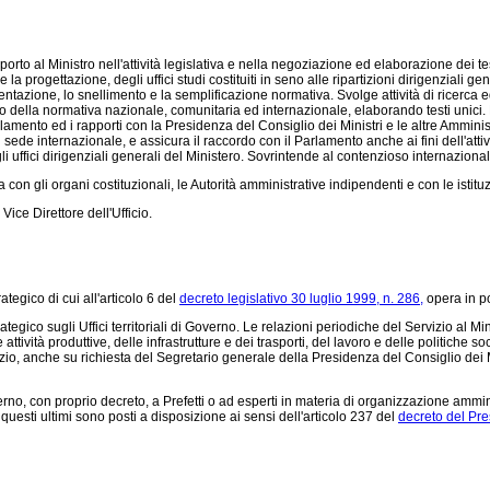
supporto al Ministro nell'attività legislativa e nella negoziazione ed elaborazione dei
la progettazione, degli uffici studi costituiti in seno alle ripartizioni dirigenziali g
lamentazione, lo snellimento e la semplificazione normativa. Svolge attività di ricerc
della normativa nazionale, comunitaria ed internazionale, elaborando testi unici. Es
ento ed i rapporti con la Presidenza del Consiglio dei Ministri e le altre Amministraz
n sede internazionale, e assicura il raccordo con il Parlamento anche ai fini dell'attiv
i uffici dirigenziali generali del Ministero. Sovrintende al contenzioso internaziona
con gli organi costituzionali, le Autorità amministrative indipendenti e con le istituz
 Vice Direttore dell'Ufficio.
ategico di cui all'articolo 6 del
decreto legislativo 30 luglio 1999, n. 286,
opera in po
trategico sugli Uffici territoriali di Governo. Le relazioni periodiche del Servizio al M
ttività produttive, delle infrastrutture e dei trasporti, del lavoro e delle politiche 
rvizio, anche su richiesta del Segretario generale della Presidenza del Consiglio dei M
erno, con proprio decreto, a Prefetti o ad esperti in materia di organizzazione amminis
questi ultimi sono posti a disposizione ai sensi dell'articolo 237 del
decreto del Pre