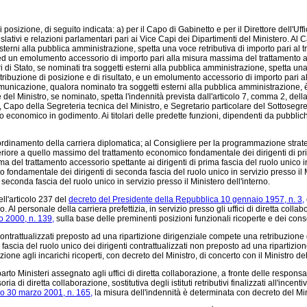
osizione, di seguito indicata: a) per il Capo di Gabinetto e per il Direttore dell'Uffic
legislativi e relazioni parlamentari pari ai Vice Capi dei Dipartimenti del Ministero. A
esterni alla pubblica amministrazione, spetta una voce retributiva di importo pari a
to, ed un emolumento accessorio di importo pari alla misura massima del trattamento ac
ari di Stato, se nominati tra soggetti esterni alla pubblica amministrazione, spetta 
a retribuzione di posizione e di risultato, e un emolumento accessorio di importo pari
 Comunicazione, qualora nominato tra soggetti esterni alla pubblica amministrazione,
ce del Ministro, se nominato, spetta l'indennità prevista dall'articolo 7, comma 2, dell
o, Capo della Segreteria tecnica del Ministro, e Segretario particolare del Sottose
mento economico in godimento. Ai titolari delle predette funzioni, dipendenti da pubb
dinamento della carriera diplomatica; al Consigliere per la programmazione strategi
iore a quello massimo del trattamento economico fondamentale dei dirigenti di prima
l trattamento accessorio spettante ai dirigenti di prima fascia del ruolo unico in se
fondamentale dei dirigenti di seconda fascia del ruolo unico in servizio presso il
seconda fascia del ruolo unico in servizio presso il Ministero dell'interno.
ell'articolo 237 del
decreto del Presidente della Repubblica 10 gennaio 1957, n. 3,
o. Al personale della carriera prefettizia, in servizio presso gli uffici di diretta coll
o 2000, n. 139,
sulla base delle preminenti posizioni funzionali ricoperte e dei conseg
ntrattualizzati preposto ad una ripartizione dirigenziale compete una retribuzione 
ascia del ruolo unico dei dirigenti contrattualizzati non preposto ad una ripartizion
azione agli incarichi ricoperti, con decreto del Ministro, di concerto con il Ministro d
o Ministeri assegnato agli uffici di diretta collaborazione, a fronte delle responsabil
ria di diretta collaborazione, sostitutiva degli istituti retributivi finalizzati all'ince
vo 30 marzo 2001, n. 165,
la misura dell'indennità è determinata con decreto del Mini