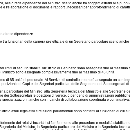
, alle dirette dipendenze del Ministro, scelto anche fra soggetti esterni alla pubbli
one e l'elaborazione di documenti e rapporti, necessari per approfondimenti di caratte
ro dirette dipendenze.
tra funzionari della carriera prefettizia e di un Segretario particolare scelto anche
ei limiti di seguito stabiliti. All'Ufficio di Gabinetto sono assegnate fino al mass
a del Ministro sono assegnate complessivamente fino al massimo di 45 unità.
imo di 85 unità di personale. Al Servizio di controllo interno è assegnato un conting
posizioni dei Capi e dei Segretari particolari delle Segreterie dei Sottosegretari di 
a particolare del Ministro, alla Segreteria tecnica del Ministro e alle Segreterie dei
ei Sottosegretari le posizioni di vertice, dipendenti di amministrazioni pubbliche 
 specializzazioni, anche con incarichi di collaborazione coordinata e continuativa. Gli
ficio affari legislativi e relazioni parlamentari sono conferiti ai funzionari di cui a
erimento dei relativi incarichi si fa riferimento alle procedure e modalità stabilite ne
reteria del Ministro, la Segreteria particolare del Ministro e la Segreteria tecnica del