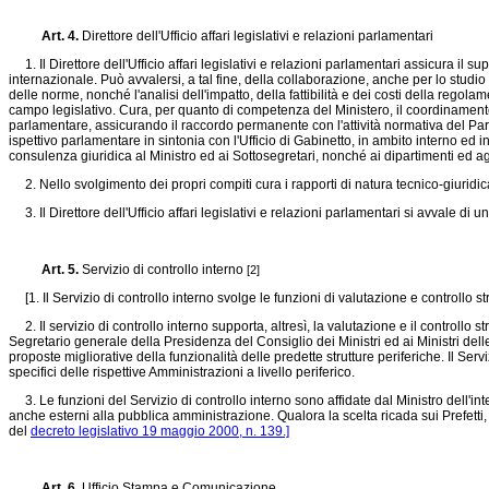
Art. 4.
Direttore dell'Ufficio affari legislativi e relazioni parlamentari
1. Il Direttore dell'Ufficio affari legislativi e relazioni parlamentari assicura il 
internazionale. Può avvalersi, a tal fine, della collaborazione, anche per lo studio e 
delle norme, nonché l'analisi dell'impatto, della fattibilità e dei costi della rego
campo legislativo. Cura, per quanto di competenza del Ministero, il coordinamento 
parlamentare, assicurando il raccordo permanente con l'attività normativa del Parlam
ispettivo parlamentare in sintonia con l'Ufficio di Gabinetto, in ambito interno ed i
consulenza giuridica al Ministro ed ai Sottosegretari, nonché ai dipartimenti ed agl
2. Nello svolgimento dei propri compiti cura i rapporti di natura tecnico-giuridica 
3. Il Direttore dell'Ufficio affari legislativi e relazioni parlamentari si avvale di un
Art. 5.
Servizio di controllo interno
[2]
[1. Il Servizio di controllo interno svolge le funzioni di valutazione e controllo str
2. Il servizio di controllo interno supporta, altresì, la valutazione e il controllo s
Segretario generale della Presidenza del Consiglio dei Ministri ed ai Ministri delle a
proposte migliorative della funzionalità delle predette strutture periferiche. Il Se
specifici delle rispettive Amministrazioni a livello periferico.
3. Le funzioni del Servizio di controllo interno sono affidate dal Ministro dell'int
anche esterni alla pubblica amministrazione. Qualora la scelta ricada sui Prefetti, 
del
decreto legislativo 19 maggio 2000, n. 139.]
Art. 6.
Ufficio Stampa e Comunicazione