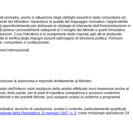
 testi normativi, anche in attuazione degli obblighi assunti in sede comunitaria ed
enerali del Ministero. Garantisce la qualità del linguaggio normativo, l'applicabilità
a ed approfondimento per delineare le strategie di intervento dell'Amministrazione in
amina i provvedimenti sottoposti al Consiglio dei Ministri e quelli d'iniziativa
ioni. Cura l'istruttoria e lo svolgimento delle risposte agli atti di sindacato
ità di verifica degli impegni assunti dall'organo di direzione politica. Fornisce
le, comunitario e costituzionale.
ioni internazionali.
sizione di autonomia e risponde direttamente al Ministro.
inistro dell'interno sulle risultanze delle analisi effettuate sono trasmesse anche al
sociali, della salute, per le parti di rispettiva competenza e possono contenere
inistri e dei predetti Ministri, può svolgere analisi su politiche e programmi
trativa, tecniche di valutazione, analisi e controllo, particolarmente qualificati,
sidente della Repubblica 10 gennaio 1957, n. 3,
come richiamato dall'articolo 24