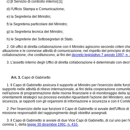
c) [il Servizio di controllo interno]
;
[1]
d) l'Ufficio Stampa e Comunicazione;
e) la Segreteria del Ministro;
f) la Segreteria particolare del Ministro;
g) la Segreteria tecnica del Ministro;
h) le Segreterie dei Sottosegretari di Stato.
2. Gli uffici di diretta collaborazione con il Ministro agiscono secondo criteri che
attuazione e le connesse attività di comunicazione, nel rispetto del principio di disti
collaborazione, che costituiscono, ai fini del
decreto legislativo 7 agosto 1997, n.
3. L'assetto interno degli Uffici di diretta collaborazione è determinato con decr
Art. 3.
Capo di Gabinetto
1. Il Capo di Gabinetto assicura il supporto al Ministro per l'esercizio delle funzion
supporto nelle attività di rilievo internazionale, ai fini della cooperazione comunit
nell'azione di programmazione delle risorse finanziarie e di monitoraggio della sp
orientamenti strategici sui processi evolutivi riguardanti l'azione del Ministero; ass
sicurezza, ai rapporti con gli organismi di informazione e sicurezza e con il Comita
2. Per l'esercizio delle sue funzioni il Capo di Gabinetto si avvale dell'Ufficio di G
missione responsabili del raggiungimento degli obiettivi assegnati.
3. Il Capo di Gabinetto si avvale di due Vice Capi di Gabinetto, di cui uno per l'espl
comma 1, della
legge 30 dicembre 1991, n. 410.