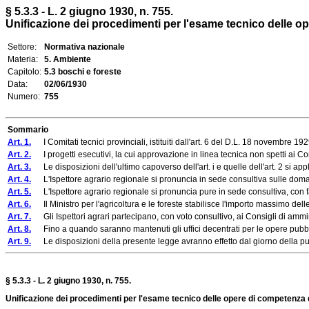
§ 5.3.3 - L. 2 giugno 1930, n. 755.
Unificazione dei procedimenti per l'esame tecnico delle op
Settore:
Normativa nazionale
Materia:
5. Ambiente
Capitolo:
5.3 boschi e foreste
Data:
02/06/1930
Numero:
755
Sommario
Art. 1.
I Comitati tecnici provinciali, istituiti dall'art. 6 del D.L. 18 novembre 1929,
Art. 2.
I progetti esecutivi, la cui approvazione in linea tecnica non spetti ai Comitat
Art. 3.
Le disposizioni dell'ultimo capoverso dell'art. i e quelle dell'art. 2 si a
Art. 4.
L'Ispettore agrario regionale si pronuncia in sede consultiva sulle domande
Art. 5.
L'Ispettore agrario regionale si pronuncia pure in sede consultiva, con faco
Art. 6.
Il Ministro per l'agricoltura e le foreste stabilisce l'importo massimo delle
Art. 7.
Gli Ispettori agrari partecipano, con voto consultivo, ai Consigli di amministr
Art. 8.
Fino a quando saranno mantenuti gli uffici decentrati per le opere pubbliche
Art. 9.
Le disposizioni della presente legge avranno effetto dal giorno della pubbl
§ 5.3.3 - L. 2 giugno 1930, n. 755.
Unificazione dei procedimenti per l'esame tecnico delle opere di competenza de