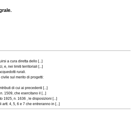
grale.
si a cura diretta dello [...]
nei limiti territoriali [...]
cquedotti rurali.
vile sul merito di progetti:
buti di cui ai precedenti [...]
. 1509, che esercitano il [...]
1925, n. 1636 , le disposizioni [...]
t. 4, 5, 6 e 7 che entreranno in [...]