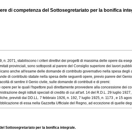
ere di competenza del Sottosegretariato per la bonifica inte
 n. 2071, stabiliscono i criteri direttivi dei progetti di massima delle opere da eseguir
i provinciali, sono sottoposti al parere del Consiglio superiore dei lavori pubblici, e, 
pplicano anche all'esame delle domande di contributo governativo nella spesa degli a
 di contributo statale nella spesa delle seguenti opere, previo parere del Genio ci
ltà di sentire il Genio civile, sulle domande di contributi e di premi:
 opere per le quali l'Ispettore può direttamente provvedere alla concessione dei contri
azione degli istituti speciali di credito di cui all'art. 14 del R.D.L. 29 luglio 1927, n
, previsti dai DD.LL. 7 febbraio 1926, n. 192, 7 luglio 1925, n. 1173 , e 15 agosto 
icazione di essa nella Gazzetta Ufficiale del Regno, ad eccezione di quelle degli art
l Sottosegretariato per la bonifica integrale.