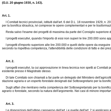
(G.U. 20 giugno 1930, n. 143).
Art. 1.
I Comitati tecnici provinciali, istituiti dall'art. 6 del
D.L. 18 novembre 1929, n. 2
per la bonifica idraulica, ivi comprese le opere complementari e per le trasformazi
Resta salvo l'esame dei progetti di massima da parte del Consiglio superiore dei
I progetti esecutivi, quando l'importo di essi non superi le lire 200.000 sono approv
I progetti d'importo superiore alle lire 200.000 e quelli delle opere da eseguire 
secondo la rispettiva competenza, l'attendibilità delle condizioni di fatto e dei prez
Art. 2.
I progetti esecutivi, la cui approvazione in linea tecnica non spetti ai Comitati pro
esistente presso il Magistrato stesso.
Di tale Comitato son chiamati a far parte un delegato del Ministero dell'agricoltur
stazione agraria e un esperto forestale designati dal Sottosegretario per la bonifica
Sugli affari che rientrano nella competenza del Sottosegretariato per la bonifica
agrario o forestale, secondo la natura dell'argomento. Nei casi di minore importanz
Art. 3.
Le disposizioni dell'ultimo capoverso dell'art. i e quelle dell'art. 2 si applican