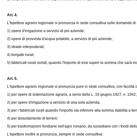
Art. 4.
L'Ispettore agrario regionale si pronuncia in sede consultiva sulle domande di con
1) opere d'irrigazione a servizio di più aziende;
2) opere di provvista d'acqua potabile, a servizio di più aziende;
3) strade interpoderali;
4) borgate rurali;
5) fabbricati rurali isolati, quando l'importo di essi superi la somma che sarà ind
Art. 5.
L'Ispettore agrario regionale si pronuncia pure in sede consultiva, con facoltà di 
1) per opere di sistemazione agraria, a sensi della
L. 16 giugno 1927, n. 1042
;
2) per opere d'irrigazione a servizio di una sola azienda;
3) per i fabbricati rurali quando l'importo sia inferiore alla somma stabilita a term
4) per dissodamento di terreni;
5) per trasformazioni fondiarie nell'agro romano, da sussidiarsi con i fondi del
L'Ispettore inoltre si pronunzia, sempre in sede consultiva: