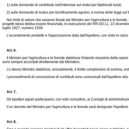
1) sulle domande di contributo nell'interesse sui mutui per fabbricati rurali;
2) sulle domande di mutuo per bonificamento agrario, a norma delle leggi sul b
Nei limiti di valore che saranno fissati dal Ministro per l'agricoltura e le fores
progetti stessi debba essere finanziata, in esecuzione dei RR.DD.L
L. 22 dicembr
luglio 1927, numero 1509
.
L'accertamento predetto e l'approvazione data dall'Ispettore, con visto in calce a
Art. 6.
Il Ministro per l'agricoltura e le foreste stabilisce l'importo massimo delle opere p
sono sempre accordati direttamente dal Ministero.
Lo stesso Ministro stabilisce, annualmente, il limite complessivo di somma, entro
I provvedimenti di concessione di contributi sono comunicati dall'Ispettore alla ragi
Art. 7.
Gli Ispettori agrari partecipano, con voto consultivo, ai Consigli di amministrazione 
Con decreto del Ministro per l'agricoltura e le foreste sarà designato l'Ispettore ag
Art. 8.