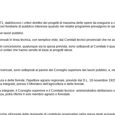
071
, stabiliscono i criteri direttivi dei progetti di massima delle opere da eseguirsi a
oni fondiarie di pubblico interesse quando nei relativi programmi prevalgono le oper
 lavori pubblici.
ati in linea tecnica, con semplice visto, dai Comitati tecnici provinciali che ne acce
in concessione, qualunque sia la spesa prevista, sono sottoposti al Comitato il quale
zi unitari che hanno servito di base ai progetti stessi.
vinciali, sono sottoposti al parere del Consiglio superiore dei lavori pubblici, e, nei
a e delle foreste, l'Ispettore agrario regionale, previsto dal
D.L. 18 novembre 1929
 integrale, presso il Ministero dell'agricoltura e delle foreste.
 integrale, il Consiglio superiore e il Comitato tecnico- amministrativo deliberan
a, potrà riferire il solo membro agrario o forestale.
o anche all'esame delle domande di contributo governativo nella spesa degli acquedott