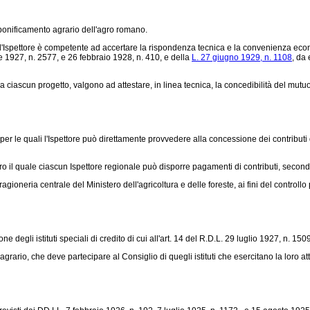
onificamento agrario dell'agro romano.
te, l'Ispettore è competente ad accertare la rispondenza tecnica e la convenienza ec
e 1927, n. 2577
, e 26 febbraio 1928, n. 410, e della
L. 27 giugno 1929, n. 1108
, da 
 ciascun progetto, valgono ad attestare, in linea tecnica, la concedibilità del mutuo
er le quali l'Ispettore può direttamente provvedere alla concessione dei contributi di c
 il quale ciascun Ispettore regionale può disporre pagamenti di contributi, second
oneria centrale del Ministero dell'agricoltura e delle foreste, ai fini del controllo p
degli istituti speciali di credito di cui all'art. 14 del
R.D.L. 29 luglio 1927, n. 150
rario, che deve partecipare al Consiglio di quegli istituti che esercitano la loro atti