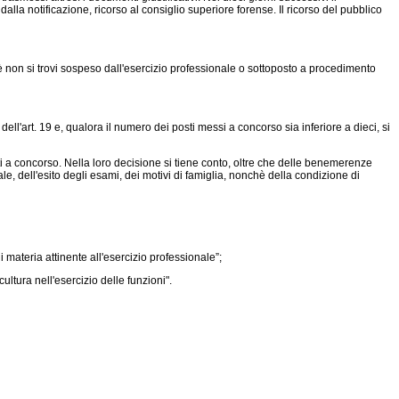
alla notificazione, ricorso al consiglio superiore forense. Il ricorso del pubblico
è non si trovi sospeso dall'esercizio professionale o sottoposto a procedimento
l'art. 19 e, qualora il numero dei posti messi a concorso sia inferiore a dieci, si
 a concorso. Nella loro decisione si tiene conto, oltre che delle benemerenze
le, dell'esito degli esami, dei motivi di famiglia, nonchè della condizione di
materia attinente all'esercizio professionale”;
ltura nell'esercizio delle funzioni".