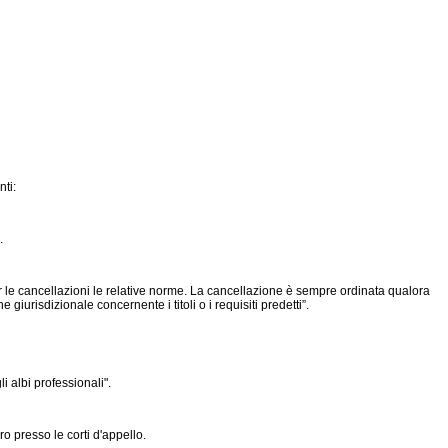
ti:
.
per le cancellazioni le relative norme. La cancellazione è sempre ordinata qualora
e giurisdizionale concernente i titoli o i requisiti predetti”.
i albi professionali".
o presso le corti d'appello.