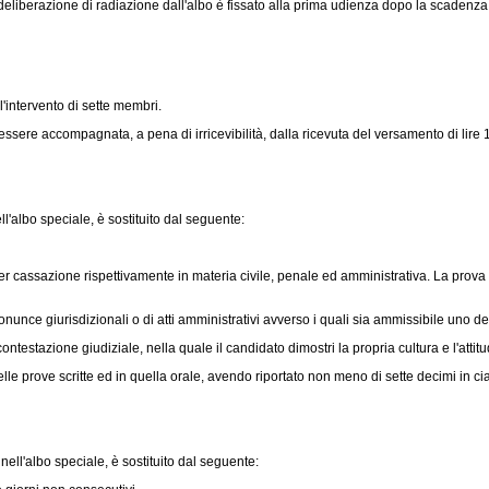
liberazione di radiazione dall'albo è fissato alla prima udienza dopo la scadenza dei
'intervento di sette membri.
ere accompagnata, a pena di irricevibilità, dalla ricevuta del versamento di lire 1
l'albo speciale, è sostituito dal seguente:
r cassazione rispettivamente in materia civile, penale ed amministrativa. La prova i
onunce giurisdizionali o di atti amministrativi avverso i quali sia ammissibile uno d
tazione giudiziale, nella quale il candidato dimostri la propria cultura e l'attitudi
 prove scritte ed in quella orale, avendo riportato non meno di sette decimi in ci
nell'albo speciale, è sostituito dal seguente: