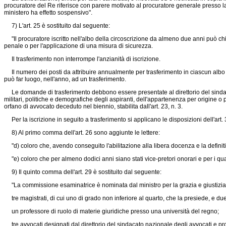
procuratore del Re riferisce con parere motivato al procuratore generale presso la c
ministero ha effetto sospensivo".
7) L'art. 25 è sostituito dal seguente:
"Il procuratore iscritto nell'albo della circoscrizione da almeno due anni può chi
penale o per l'applicazione di una misura di sicurezza.
Il trasferimento non interrompe l'anzianità di iscrizione.
Il numero dei posti da attribuire annualmente per trasferimento in ciascun albo no
può far luogo, nell'anno, ad un trasferimento.
Le domande di trasferimento debbono essere presentate al direttorio del sindacat
militari, politiche e demografiche degli aspiranti, dell'appartenenza per origine o 
orfano di avvocato deceduto nel biennio, stabilita dall'art. 23, n. 3.
Per la iscrizione in seguito a trasferimento si applicano le disposizioni dell'art. 
8) Al primo comma dell'art. 26 sono aggiunte le lettere:
"d) coloro che, avendo conseguito l'abilitazione alla libera docenza e la definiti
"e) coloro che per almeno dodici anni siano stati vice-pretori onorari e per i quali
9) Il quinto comma dell'art. 29 è sostituito dal seguente:
"La commissione esaminatrice è nominata dal ministro per la grazia e giustizia
tre magistrati, di cui uno di grado non inferiore al quarto, che la presiede, e due
un professore di ruolo di materie giuridiche presso una università del regno;
tre avvocati designati dal direttorio del sindacato nazionale degli avvocati e pro