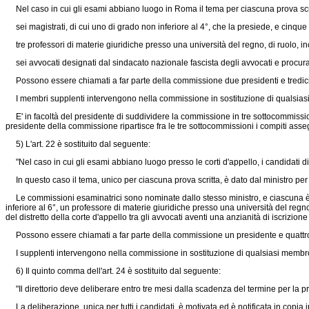
Nel caso in cui gli esami abbiano luogo in Roma il tema per ciascuna prova scrit
sei magistrati, di cui uno di grado non inferiore al 4°, che la presiede, e cinque d
tre professori di materie giuridiche presso una università del regno, di ruolo, incar
sei avvocati designati dal sindacato nazionale fascista degli avvocati e procura
Possono essere chiamati a far parte della commissione due presidenti e tredici mem
I membri supplenti intervengono nella commissione in sostituzione di qualsiasi
E' in facoltà del presidente di suddividere la commissione in tre sottocommission
presidente della commissione ripartisce fra le tre sottocommissioni i compiti asseg
5) L'art. 22 è sostituito dal seguente:
"Nel caso in cui gli esami abbiano luogo presso le corti d'appello, i candidati di 
In questo caso il tema, unico per ciascuna prova scritta, è dato dal ministro per l
Le commissioni esaminatrici sono nominate dallo stesso ministro, e ciascuna è co
inferiore al 6°, un professore di materie giuridiche presso una università del regno
del distretto della corte d'appello tra gli avvocati aventi una anzianità di iscri
Possono essere chiamati a far parte della commissione un presidente e quattro mem
I supplenti intervengono nella commissione in sostituzione di qualsiasi membro 
6) Il quinto comma dell'art. 24 è sostituito dal seguente:
"Il direttorio deve deliberare entro tre mesi dalla scadenza del termine per la
La deliberazione, unica per tutti i candidati, è motivata ed è notificata in copia in