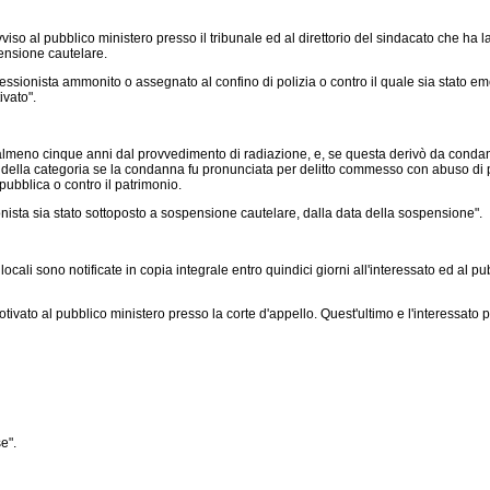
al pubblico ministero presso il tribunale ed al direttorio del sindacato che ha la cus
pensione cautelare.
ofessionista ammonito o assegnato al confino di polizia o contro il quale sia sta
ivato".
 almeno cinque anni dal provvedimento di radiazione, e, se questa derivò da condanna
a della categoria se la condanna fu pronunciata per delitto commesso con abuso di pr
pubblica o contro il patrimonio.
ionista sia stato sottoposto a sospensione cautelare, dalla data della sospensione".
locali sono notificate in copia integrale entro quindici giorni all'interessato ed al p
otivato al pubblico ministero presso la corte d'appello. Quest'ultimo e l'interessato
e".