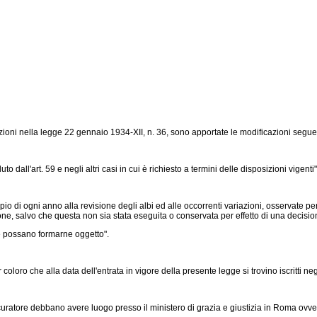
oni nella legge 22 gennaio 1934-XII, n. 36, sono apportate le modificazioni seguen
all'art. 59 e negli altri casi in cui è richiesto a termini delle disposizioni vigenti"
ipio di ogni anno alla revisione degli albi ed alle occorrenti variazioni, osservate 
crizione, salvo che questa non sia stata eseguita o conservata per effetto di una decision
he possano formarne oggetto".
coloro che alla data dell'entrata in vigore della presente legge si trovino iscritti negl
rocuratore debbano avere luogo presso il ministero di grazia e giustizia in Roma ovver