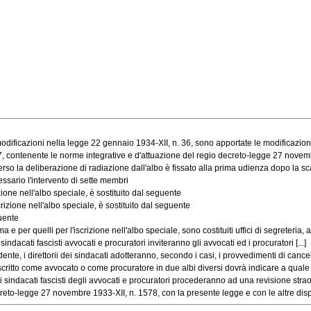
ificazioni nella legge 22 gennaio 1934-XII, n. 36, sono apportate le modificazion
contenente le norme integrative e d'attuazione del regio decreto-legge 27 novembre
so la deliberazione di radiazione dall'albo è fissato alla prima udienza dopo la sca
ssario l'intervento di sette membri
one nell'albo speciale, è sostituito dal seguente
rizione nell'albo speciale, è sostituito dal seguente
guente
 quelli per l'iscrizione nell'albo speciale, sono costituiti uffici di segreteria, ai q
ndacati fascisti avvocati e procuratori inviteranno gli avvocati ed i procuratori [...]
, i direttorii dei sindacati adotteranno, secondo i casi, i provvedimenti di cancell
iscritto come avvocato o come procuratore in due albi diversi dovrà indicare a quale d
 sindacati fascisti degli avvocati e procuratori procederanno ad una revisione straord
eto-legge 27 novembre 1933-XII, n. 1578, con la presente legge e con le altre dispos