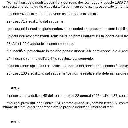
"Fermo il disposto degli articoli 4 e 7 del regio decreto-legge 7 agosto 1936-XIV, 
circoscrizione per la quale è costituito l'albo in cui sono iscritti, osservate le nor
Le convenzioni in contrario devono risultare da atto scritto".
22) L'art. 71 è sostituito dal seguente:
I procuratori laureati in giurisprudenza ex-combattenti possono essere iscritti n
I procuratori ex-combattenti iscritti nell'albo prima dell'entrata in vigore della l
23) All'art. 96 è aggiunto il comma seguente:
"La facoltà di patrocinare in materia penale dinanzi alle corti d'appello e di assis
24) Il quarto comma dell'art. 97 è sostituito dal seguente:
"L'ammissione agli esami di avvocato a norma del precedente comma è consenti
25) L'art. 100 è sostituito dal seguente:"Le norme relative alla determinazione deg
Art. 2.
Il primo comma dell'art. 45 del regio decreto 22 gennaio 1934-XIV, n. 37, conten
"Nei casi preveduti negli articoli 24, comma quarto; 31, comma terzo; 37, com
minore di giorni dieci per presentare le proprie deduzioni intorno ai fatti".
Art. 3.