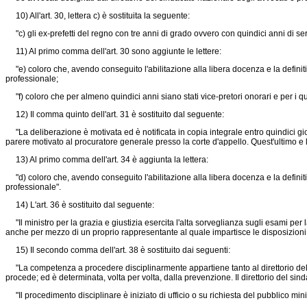
10) All'art. 30, lettera c) è sostituita la seguente:
"c) gli ex-prefetti del regno con tre anni di grado ovvero con quindici anni di serv
11) Al primo comma dell'art. 30 sono aggiunte le lettere:
"e) coloro che, avendo conseguito l'abilitazione alla libera docenza e la definit
professionale;
"f) coloro che per almeno quindici anni siano stati vice-pretori onorari e per i quali
12) Il comma quinto dell'art. 31 è sostituito dal seguente:
"La deliberazione è motivata ed è notificata in copia integrale entro quindici giorn
parere motivato al procuratore generale presso la corte d'appello. Quest'ultimo e l'
13) Al primo comma dell'art. 34 è aggiunta la lettera:
"d) coloro che, avendo conseguito l'abilitazione alla libera docenza e la definit
professionale".
14) L'art. 36 è sostituito dal seguente:
"Il ministro per la grazia e giustizia esercita l'alta sorveglianza sugli esami per
anche per mezzo di un proprio rappresentante al quale impartisce le disposizioni
15) Il secondo comma dell'art. 38 è sostituito dai seguenti:
"La competenza a procedere disciplinarmente appartiene tanto al direttorio del sinda
procede; ed è determinata, volta per volta, dalla prevenzione. Il direttorio del sind
"Il procedimento disciplinare è iniziato di ufficio o su richiesta del pubblico minis