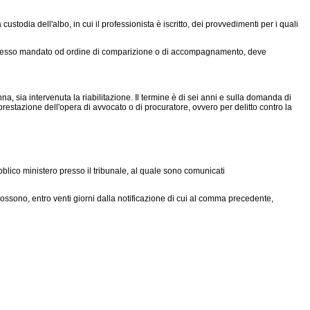
todia dell'albo, in cui il professionista è iscritto, dei provvedimenti per i quali
to emesso mandato od ordine di comparizione o di accompagnamento, deve
, sia intervenuta la riabilitazione. Il termine è di sei anni e sulla domanda di
estazione dell'opera di avvocato o di procuratore, ovvero per delitto contro la
ubblico ministero presso il tribunale, al quale sono comunicati
 possono, entro venti giorni dalla notificazione di cui al comma precedente,