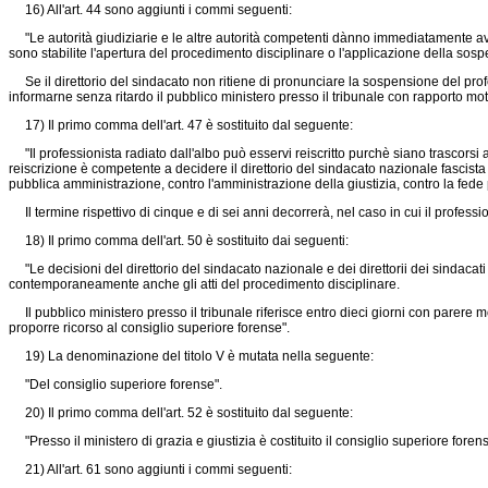
16) All'art. 44 sono aggiunti i commi seguenti:
"Le autorità giudiziarie e le altre autorità competenti dànno immediatamente avviso 
sono stabilite l'apertura del procedimento disciplinare o l'applicazione della sos
Se il direttorio del sindacato non ritiene di pronunciare la sospensione del pr
informarne senza ritardo il pubblico ministero presso il tribunale con rapporto mot
17) Il primo comma dell'art. 47 è sostituito dal seguente:
"Il professionista radiato dall'albo può esservi reiscritto purchè siano trascorsi
reiscrizione è competente a decidere il direttorio del sindacato nazionale fascist
pubblica amministrazione, contro l'amministrazione della giustizia, contro la fede 
Il termine rispettivo di cinque e di sei anni decorrerà, nel caso in cui il profess
18) Il primo comma dell'art. 50 è sostituito dai seguenti:
"Le decisioni del direttorio del sindacato nazionale e dei direttorii dei sindacati 
contemporaneamente anche gli atti del procedimento disciplinare.
Il pubblico ministero presso il tribunale riferisce entro dieci giorni con parere m
proporre ricorso al consiglio superiore forense".
19) La denominazione del titolo V è mutata nella seguente:
"Del consiglio superiore forense".
20) Il primo comma dell'art. 52 è sostituito dal seguente:
"Presso il ministero di grazia e giustizia è costituito il consiglio superiore forens
21) All'art. 61 sono aggiunti i commi seguenti: