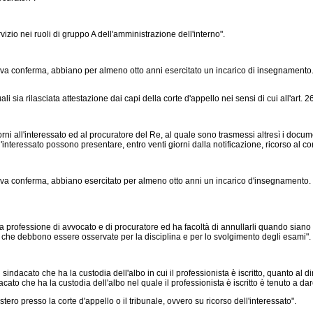
izio nei ruoli di gruppo A dell'amministrazione dell'interno".
iva conferma, abbiano per almeno otto anni esercitato un incarico di insegnamento. 
 sia rilasciata attestazione dai capi della corte d'appello nei sensi di cui all'art. 26,
i all'interessato ed al procuratore del Re, al quale sono trasmessi altresì i documenti
interessato possono presentare, entro venti giorni dalla notificazione, ricorso al con
iva conferma, abbiano esercitato per almeno otto anni un incarico d'insegnamento. L
 la professione di avvocato e di procuratore ed ha facoltà di annullarli quando siano
 che debbono essere osservate per la disciplina e per lo svolgimento degli esami".
cato che ha la custodia dell'albo in cui il professionista è iscritto, quanto al dire
acato che ha la custodia dell'albo nel quale il professionista è iscritto è tenuto a dar
tero presso la corte d'appello o il tribunale, ovvero su ricorso dell'interessato".