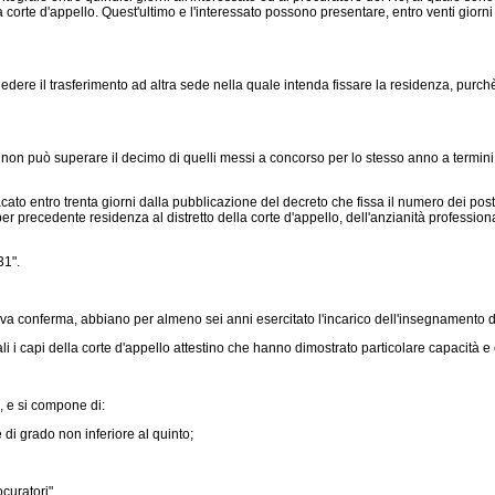
orte d'appello. Quest'ultimo e l'interessato possono presentare, entro venti giorni d
edere il trasferimento ad altra sede nella quale intenda fissare la residenza, purch
n può superare il decimo di quelli messi a concorso per lo stesso anno a termini del
o entro trenta giorni dalla pubblicazione del decreto che fissa il numero dei posti
per precedente residenza al distretto della corte d'appello, dell'anzianità professiona
31".
va conferma, abbiano per almeno sei anni esercitato l'incarico dell'insegnamento di 
 i capi della corte d'appello attestino che hanno dimostrato particolare capacità e cu
, e si compone di:
 di grado non inferiore al quinto;
curatori".