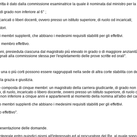
ta è dato dalla commissione esaminatrice la quale è nominata dal ministro per la g
i grado non inferiore al 6° ;
icati o liberi docenti, ovvero presso un istituto superiore, di ruolo od incaricati;
tori.
bri supplenti, che abbiano i medesimi requisiti stabiliti per gli effettivi.
 membro effettivo.
i, presieduta ciascuna dal magistrato più elevato in grado o di maggiore anzianità e
nati alla commissione stessa per l'espletamento delle prove scritte ed orali".
una o più corti possono essere raggruppati nella sede di altra corte stabilita con dec
a grazia e giustizia.
mposta di cinque membri: un magistrato della carriera giudicante, di grado non inf
, di ruolo, incaricato o libero docente, ovvero presso un istituto superiore, di ruolo
zione non inferiore a cinque anni e appartenenti al momento della nomina all'albo de
bri supplenti che abbiano i medesimi requisiti stabiliti per gli effettivi.
effettivo".
 presentazione delle domande.
tegrale entro quindici giorni all'interessato ed al procuratore del Re, al quale sono tr