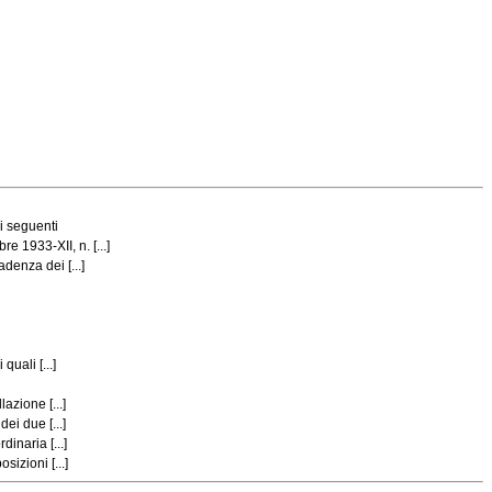
i seguenti
 1933-XII, n. [...]
denza dei [...]
uali [...]
azione [...]
ei due [...]
inaria [...]
izioni [...]