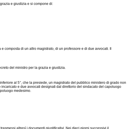
razia e giustizia e si compone di:
 composta di un altro magistrato, di un professore e di due avvocati. Il
reto del ministro per la grazia e giustizia.
eriore al 5°, che la presiede, un magistrato del pubblico ministero di grado non
 o incaricato e due avvocati designati dal direttorio del sindacato del capoluogo
l capoluogo medesimo.
asmessi altresì i documenti giustificativi. Nei dieci giorni successivi il