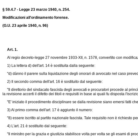
§ 59.4.7 - Legge 23 marzo 1940, n. 254.
Modificazioni all'ordinamento forense.
(G.U. 23 aprile 1940, n. 96)
Art. 1.
Al regio decreto-legge 27 novembre 1933-XII, n. 1578, convertito con modificazi
1) La lettera d) dell'art. 14 è sostituita dalla seguente:
"d) dànno il parere sulla liquidazione degli onorari di avvocato nel caso preveduto d
2) Il secondo comma dell'art. 16 è sostituito dal seguente:
"Il direttorio del sindacato fascista degli avvocati e procuratori procede al princ
la revisione accerti il difetto dei titoli e requisiti in base ai quali fu disposta l'is
"E' iniziato il procedimento disciplinare se dalla revisione siano emersi fatti c
3) Al primo comma dell'art. 17 è aggiunto il numero:
"8) essere iscritto al partito nazionale fascista. Tale requisito non è richiesto per 
4) L'art. 21 è sostituito dal seguente:
"Il ministro per la grazia e giustizia stabilisce volta per volta se gli esami di p