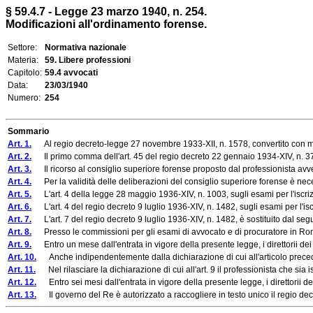
§ 59.4.7 - Legge 23 marzo 1940, n. 254.
Modificazioni all'ordinamento forense.
Settore:
Normativa nazionale
Materia:
59. Libere professioni
Capitolo:
59.4 avvocati
Data:
23/03/1940
Numero:
254
Sommario
Art. 1.
Al regio decreto-legge 27 novembre 1933-XII, n. 1578, convertito con mod
Art. 2.
Il primo comma dell'art. 45 del regio decreto 22 gennaio 1934-XIV, n. 37, 
Art. 3.
Il ricorso al consiglio superiore forense proposto dal professionista avver
Art. 4.
Per la validità delle deliberazioni del consiglio superiore forense è nece
Art. 5.
L'art. 4 della legge 28 maggio 1936-XIV, n. 1003, sugli esami per l'iscrizi
Art. 6.
L'art. 4 del regio decreto 9 luglio 1936-XIV, n. 1482, sugli esami per l'isc
Art. 7.
L'art. 7 del regio decreto 9 luglio 1936-XIV, n. 1482, è sostituito dal se
Art. 8.
Presso le commissioni per gli esami di avvocato e di procuratore in Roma e per
Art. 9.
Entro un mese dall'entrata in vigore della presente legge, i direttorii dei si
Art. 10.
Anche indipendentemente dalla dichiarazione di cui all'articolo precedente
Art. 11.
Nel rilasciare la dichiarazione di cui all'art. 9 il professionista che sia 
Art. 12.
Entro sei mesi dall'entrata in vigore della presente legge, i direttorii dei
Art. 13.
Il governo del Re è autorizzato a raccogliere in testo unico il regio decr