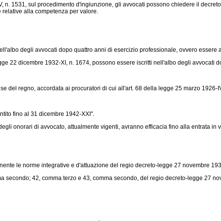
n. 1531, sul procedimento d'ingiunzione, gli avvocati possono chiedere il decreto di
me relative alla competenza per valore.
ell'albo degli avvocati dopo quattro anni di esercizio professionale, ovvero essere
egge 22 dicembre 1932-XI, n. 1674, possono essere iscritti nell'albo degli avvocati d
e del regno, accordata ai procuratori di cui all'art. 68 della legge 25 marzo 1926-IV
to fino al 31 dicembre 1942-XXI".
li onorari di avvocato, attualmente vigenti, avranno efficacia fino alla entrata in 
ente le norme integrative e d'attuazione del regio decreto-legge 27 novembre 1933-X
ma secondo; 42, comma terzo e 43, comma secondo, del regio decreto-legge 27 nove