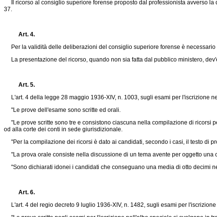
Il ricorso al consiglio superiore forense proposto dal professionista avverso la de
37.
Art. 4.
Per la validità delle deliberazioni del consiglio superiore forense è necessario l
La presentazione del ricorso, quando non sia fatta dal pubblico ministero, dev'ess
Art. 5.
L'art. 4 della legge 28 maggio 1936-XIV, n. 1003, sugli esami per l'iscrizione nel
"Le prove dell'esame sono scritte ed orali.
"Le prove scritte sono tre e consistono ciascuna nella compilazione di ricorsi pe
od alla corte dei conti in sede giurisdizionale.
"Per la compilazione dei ricorsi è dato ai candidati, secondo i casi, il testo di pr
"La prova orale consiste nella discussione di un tema avente per oggetto una contes
"Sono dichiarati idonei i candidati che conseguano una media di otto decimi nelle
Art. 6.
L'art. 4 del regio decreto 9 luglio 1936-XIV, n. 1482, sugli esami per l'iscrizione 