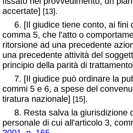
fissato nel provvedimento, un pian
accertate]
.
[13]
6. [Il giudice tiene conto, ai fini 
comma 5, che l'atto o comportamen
ritorsione ad una precedente azion
una precedente attività del soggetto
principio della parità di trattament
7. [Il giudice può ordinare la pub
commi 5 e 6, a spese del convenuto
tiratura nazionale]
.
[15]
8. Resta salva la giurisdizione de
personale di cui all'articolo 3, co
2001, n. 165.