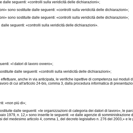
te dalle seguenti: «controlli sulla veridicità delle dichiarazioni»;
oni» sono sostituite dalle seguenti: «controlli sulla veridicità delle dichiarazioni»;
oni» sono sostituite dalle seguenti: «controlli sulla veridicità delle dichiarazioni»;
 dalle seguenti: «controlli sulla veridicità delle dichiarazioni».
uenti: «I datori di lavoro ovvero»;
tituite dalle seguenti: «controlli sulla veridicità delle dichiarazioni»;
fettuare, anche in via anticipata, le verifiche ispettive di competenza sui moduli di 
 lavoro di cui all'articolo 24-bis, comma 3, dalla procedura informatica di presentaz
ti: «non più di»;
tuite dalle seguenti: «le organizzazioni di categoria dei datori di lavoro», le parole
aio 1979, n. 12,»
sono inserite le seguenti: «e dalle agenzie di somministrazione di l
 sensi del medesimo articolo 4, comma 1, del decreto legislativo n. 276 del 2003,» e le 