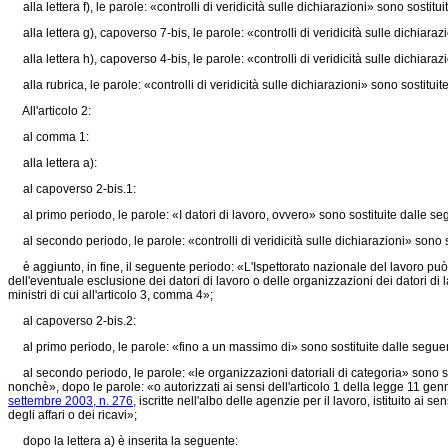
alla lettera f), le parole: «controlli di veridicità sulle dichiarazioni» sono sostitui
alla lettera g), capoverso 7-bis, le parole: «controlli di veridicità sulle dichiarazi
alla lettera h), capoverso 4-bis, le parole: «controlli di veridicità sulle dichiarazi
alla rubrica, le parole: «controlli di veridicità sulle dichiarazioni» sono sostituite
All'articolo 2:
al comma 1:
alla lettera a):
al capoverso 2-bis.1:
al primo periodo, le parole: «I datori di lavoro, ovvero» sono sostituite dalle seg
al secondo periodo, le parole: «controlli di veridicità sulle dichiarazioni» sono sos
è aggiunto, in fine, il seguente periodo: «L'Ispettorato nazionale del lavoro può ef
dell'eventuale esclusione dei datori di lavoro o delle organizzazioni dei datori di
ministri di cui all'articolo 3, comma 4»;
al capoverso 2-bis.2:
al primo periodo, le parole: «fino a un massimo di» sono sostituite dalle seguen
al secondo periodo, le parole: «le organizzazioni datoriali di categoria» sono sosti
nonchè», dopo le parole: «o autorizzati ai sensi dell'articolo 1 della
legge 11 genn
settembre 2003, n. 276,
iscritte nell'albo delle agenzie per il lavoro, istituito ai
degli affari o dei ricavi»;
dopo la lettera a) è inserita la seguente: