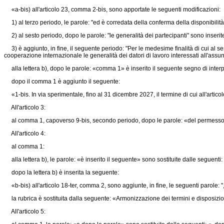
«a-bis) all'articolo 23, comma 2-bis, sono apportate le seguenti modificazioni:
1) al terzo periodo, le parole: "ed è corredata della conferma della disponibili
2) al sesto periodo, dopo le parole: "le generalità dei partecipanti" sono inserite 
3) è aggiunto, in fine, il seguente periodo: "Per le medesime finalità di cui al sesto
cooperazione internazionale le generalità dei datori di lavoro interessati all'assu
alla lettera b), dopo le parole: «comma 1» è inserito il seguente segno di inter
dopo il comma 1 è aggiunto il seguente:
«1-bis. In via sperimentale, fino al 31 dicembre 2027, il termine di cui all'articol
All'articolo 3:
al comma 1, capoverso 9-bis, secondo periodo, dopo le parole: «del permesso» 
All'articolo 4:
al comma 1:
alla lettera b), le parole: «è inserito il seguente» sono sostituite dalle seguenti: 
dopo la lettera b) è inserita la seguente:
«b-bis) all'articolo 18-ter, comma 2, sono aggiunte, in fine, le seguenti parole:
la rubrica è sostituita dalla seguente: «Armonizzazione dei termini e disposizioni
All'articolo 5: