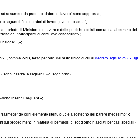
tà ad assumere da parte del datore di lavoro" sono soppresse;
le seguenti: "e dei datori di lavoro, ove conosciute";
 periodo, il Ministero del lavoro e delle politiche sociali comunica, al termine dei cor
nzione dei partecipanti ai corsi, ove conosciute"»;
punzione: «,»;
o 23, comma 2-bis, terzo periodo, del testo unico di cui al
decreto legislativo 25 lug
sono inserite le seguenti: «di soggiorno».
«sono inseriti i seguenti»;
 ", trasmettendo ogni elemento ritenuto utile a sostegno del parere medesimo"»;
 sui procedimenti in materia di permessi di soggiorno rilasciati per casi speciali».