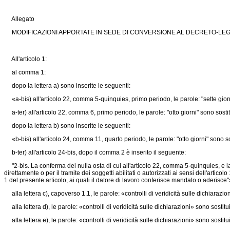
Allegato
MODIFICAZIONI APPORTATE IN SEDE DI CONVERSIONE AL DECRETO-LEGG
All'articolo 1:
al comma 1:
dopo la lettera a) sono inserite le seguenti:
«a-bis) all'articolo 22, comma 5-quinquies, primo periodo, le parole: "sette giorni"
a-ter) all'articolo 22, comma 6, primo periodo, le parole: "otto giorni" sono sostitu
dopo la lettera b) sono inserite le seguenti:
«b-bis) all'articolo 24, comma 11, quarto periodo, le parole: "otto giorni" sono sos
b-ter) all'articolo 24-bis, dopo il comma 2 è inserito il seguente:
"2-bis. La conferma del nulla osta di cui all'articolo 22, comma 5-quinquies, e l
direttamente o per il tramite dei soggetti abilitati o autorizzati ai sensi dell'articolo
1 del presente articolo, ai quali il datore di lavoro conferisce mandato o aderisce"
alla lettera c), capoverso 1.1, le parole: «controlli di veridicità sulle dichiarazion
alla lettera d), le parole: «controlli di veridicità sulle dichiarazioni» sono sostitui
alla lettera e), le parole: «controlli di veridicità sulle dichiarazioni» sono sostitui