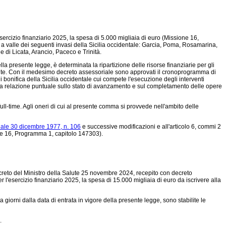
'esercizio finanziario 2025, la spesa di 5.000 migliaia di euro (Missione 16,
 a valle dei seguenti invasi della Sicilia occidentale: Garcia, Poma, Rosamarina,
 di Licata, Arancio, Paceco e Trinità.
la presente legge, è determinata la ripartizione delle risorse finanziarie per gli
 perdite. Con il medesimo decreto assessoriale sono approvati il cronoprogramma di
i bonifica della Sicilia occidentale cui compete l'esecuzione degli interventi
na relazione puntuale sullo stato di avanzamento e sul completamento delle opere
full-time. Agli oneri di cui al presente comma si provvede nell'ambito delle
nale 30 dicembre 1977, n. 106
e successive modificazioni e all'articolo 6, commi 2
ne 16, Programma 1, capitolo 147303).
al decreto del Ministro della Salute 25 novembre 2024, recepito con decreto
 l'esercizio finanziario 2025, la spesa di 15.000 migliaia di euro da iscrivere alla
iorni dalla data di entrata in vigore della presente legge, sono stabilite le
.