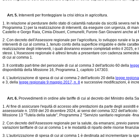
Art. 5.
Interventi per fronteggiare la crisi idrica in agricoltura.
1. In relazione al perdurare dello stato di calamità naturale da siccità severa nel t
Programma 1) per la realizzazione di interventi, da eseguire con urgenza, di manut
Castello e Gorgo Raia, Cimia-Disueri, Comunelli, Furore-San Giovanni anche al fine
2. Con decreto dell'Assessore regionale per l'agricoltura, lo sviluppo rurale e la p
interventi di cui al comma 1, tenuto conto della superficie irrigabile e delle carat
realizzazione degli interventi, i quali dovranno essere completati entro il 2025, e
stessi. L'Assessore regionale è altresì tenuto a presentare con cadenza semestr
di cui al comma 1.
3. Il contratto part-time del personale di cui al comma 3 dell'articolo 60 della
legge
disponibilità della Missione 16, Programma 1, capitolo 147303.
4. L'autorizzazione di spesa di cui al comma 2 dell'articolo 20 della
legge regiona
e 3, della
legge regionale 9 maggio 2017, n. 8
e successive modificazioni, è incr
Art. 6.
Provvedimenti in ordine alle tariffe di cui al decreto del Ministro della
1. Al fine di assicurare l'equità di accesso alle prestazioni da parte degli assistit
assessoriale n. 1559 del 20 dicembre 2024, ai sensi del comma 322 dell'articolo 
Missione 13 "Tutela della salute", Programma 2 "Servizio sanitario regionale -fina
2. Con decreto dell'Assessore regionale per la salute, da emanarsi, previo parere 
variazioni tariffarie di cui al comma 1 e le modalità di riparto delle risorse finanzia
3. L'autorizzazione di spesa di cui al comma 1 è destinata ad incrementare la spe