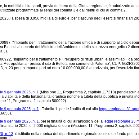
, la mobilità e i trasporti, previa delibera della Giunta regionale, è autorizzato ad a
 utilizzate programmate ai sensi del comma 3 e dai rientri di cui al comma 2.
iario 2025, la spesa di 3.050 migliaia di euro e, per ciascuno degli esercizi finanziar
897, "Impianto per il trattamento della frazione umida e di supporto al ciclo depurat
 di cui al decreto del Ministro dell'Ambiente e della sicurezza energetica 2 dicem
a 3).
22, "Impianto per il trattamento e il recupero di rifiuti urbani e assimilabili da pr
Area Metropolitana - presso il sito di Bellolampo comune di Palermo", CUP: G52F22
3, n. 23 per un importo pari ad euro 10.000.000,00 è autorizzata, per l'esercizio f
le 9 gennaio 2025, n. 1
(Missione 11, Programma 2, capitolo 117318) per ciascun ann
della viabilità e della funzionalità idraulica nonché a tutela della pubblica e privat
ssione 11, Programma 2, capitolo 500022).
le 9 gennaio 2025, n. 1
- Tabella 1, per le finalità di cui alla
legge regionale 31 agos
16053).
le 9 gennaio 2025, n. 1,
per le finalità di cui all'articolo 9 della
legge regionale 25 
o finanziario 2025, di 2.000 migliaia di euro (Missione 11, Programma 2, capitolo 50
0, n. 13,
è istituito nella rubrica del dipartimento regionale tecnico un fondo per le
amma 1).