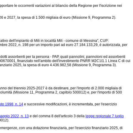
pportare le occorrenti variazioni al bilancio della Regione per l'iscrizione nei
i 2026 e 2027, la spesa di 1.500 migliaia di euro (Missione 9, Programma 2).
ivo dell'impianto di Mili in località Mili - comune di Messina", CUP:
bre 2022, n. 198 per un importo pari ad euro 27.184.133,29, è autorizzata, per
odotti assorbenti per la persona - PAP, quali pannolini, pannoloni ed assorbenti
000670001, finanziato nell'ambito dell'investimento PNRR M2C1I1.1 Linea C di cui
inanziario 2025, la spesa di euro 4.436.982,58 (Missione 9, Programma 3).
o del triennio 2025-2027 è da destinare, per l'importo di 2.000 migliaia di
a incolumità (Missione 11, Programma 2, capitolo 500012) e, per l'importo di 500
to 1998, n. 14
e successive modificazioni, è incrementata, per l'esercizio
maggio 2022, n. 13
e del comma 8 dell'articolo 3 della
legge regionale 7 luglio
0012).
 emergenze, con una dotazione finanziaria, per l'esercizio finanziario 2025, di