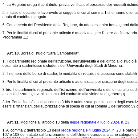
4. La Regione eroga il contributo, previa verifica del possesso dei requisiti richie
5. In caso di decisione favorevole ai soggetti di cui al comma 1 che hanno ottenuto 
quota di contributo pagata.
6. Con decreto del Presidente della Regione, da adottarsi entro trenta giorni dalla
7. Per le finalità di cui al presente articolo è autorizzata, per l'esercizio finanz
Programma 11).
Art. 10.
Borsa di studio "Sara Campanella".
1. Il dipartimento regionale dell'istruzione, dell'università e del diritto allo st
destinate a studentesse e studenti dell'Università degli Studi di Messina.
2. Il numero delle borse di studio, le modalità e i requisiti di accesso sono stabi
3. Per le finalità di cui al presente articolo è autorizzata, per ciascuno degli ese
3-bis. Il dipartimento regionale dell'istruzione, dell'università e del diritto allo
a sensibilizzare i giovani sul tema del contrasto alla violenza di genere
.
[1]
3-ter. Per le finalità di cui al comma 3-bis è autorizzata, per ciascuno degli ese
esercizi finanziari, dell'autorizzazione di spesa di cui al comma 1 dell'articolo 59 
Art. 11.
Modifiche all'articolo 13 della
legge regionale 4 luglio 2024, n. 23.
1. Al comma 2 dell'articolo 13 della
legge regionale 4 luglio 2024, n. 23
le parole 
107 e 108 del trattato sul funzionamento dell'Unione europea, alcune categorie di aiu