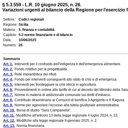
§ 5.3.559 - L.R. 10 giugno 2025, n. 26.
Variazioni urgenti al bilancio della Regione per l'esercizio 
Settore:
Codici regionali
Regione:
Sicilia
Materia:
5. finanza e contabilità
Capitolo:
5.3 norme finanziarie e di bilancio
Data:
10/06/2025
Numero:
26
Sommario
Art. 1.
Interventi per il contrasto dell'indigenza e dell'emergenza alimentare.
Art. 2.
Fondo rotativo per la progettualità.
Art. 3.
Rete impiantistica dei rifiuti.
Art. 4.
Fondo per interventi conseguenti allo stato di crisi e di emergenza.
Art. 5.
Interventi per fronteggiare la crisi idrica in agricoltura.
Art. 6.
Provvedimenti in ordine alle tariffe di cui al decreto del Ministro della S
Art. 7.
Norme in materia di addizionale comunale sui diritti d'imbarco.
Art. 8.
Contributo straordinario ai Consorzi di bonifica 3 Agrigento e 8 Ragusa.
Art. 9.
Norme per agevolare l'accesso alla tutela giustiziale amministrativa.
Art. 10.
Borsa di studio "Sara Campanella".
Art. 11.
Modifiche all'articolo 13 della legge regionale 4 luglio 2024, n. 23.
Art. 12.
Modifiche alla legge regionale 9 gennaio 2025, n. 2.
Art. 13.
Norma finanziaria.