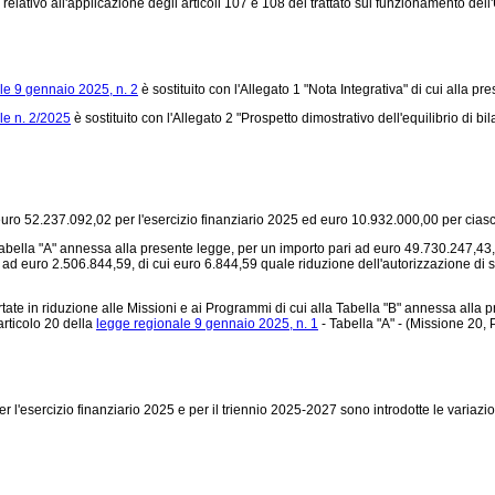
tivo all'applicazione degli articoli 107 e 108 del trattato sul funzionamento dell'U
le 9 gennaio 2025, n. 2
è sostituito con l'Allegato 1 "Nota Integrativa" di cui alla pr
le n. 2/2025
è sostituito con l'Allegato 2 "Prospetto dimostrativo dell'equilibrio di bi
i euro 52.237.092,02 per l'esercizio finanziario 2025 ed euro 10.932.000,00 per cias
a Tabella "A" annessa alla presente legge, per un importo pari ad euro 49.730.247,43,
 ad euro 2.506.844,59, di cui euro 6.844,59 quale riduzione dell'autorizzazione di s
rtate in riduzione alle Missioni e ai Programmi di cui alla Tabella "B" annessa alla
articolo 20 della
legge regionale 9 gennaio 2025, n. 1
- Tabella "A" - (Missione 20,
er l'esercizio finanziario 2025 e per il triennio 2025-2027 sono introdotte le variaz