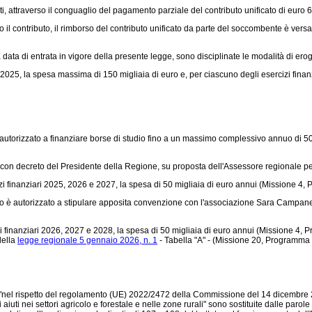
sti, attraverso il conguaglio del pagamento parziale del contributo unificato di euro 
il contributo, il rimborso del contributo unificato da parte del soccombente è versat
 data di entrata in vigore della presente legge, sono disciplinate le modalità di ero
iario 2025, la spesa massima di 150 migliaia di euro e, per ciascuno degli esercizi fi
udio è autorizzato a finanziare borse di studio fino a un massimo complessivo annuo d
liti con decreto del Presidente della Regione, su proposta dell'Assessore regionale pe
rcizi finanziari 2025, 2026 e 2027, la spesa di 50 migliaia di euro annui (Missione 4
 studio è autorizzato a stipulare apposita convenzione con l'associazione Sara Campanel
rcizi finanziari 2026, 2027 e 2028, la spesa di 50 migliaia di euro annui (Missione 
della
legge regionale 5 gennaio 2026, n. 1
- Tabella "A" - (Missione 20, Programma
"nel rispetto del
regolamento (UE) 2022/2472
della Commissione del 14 dicembre 202
ti nei settori agricolo e forestale e nelle zone rurali" sono sostituite dalle parole "