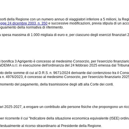
aeroporti della Regione con un numero annuo di viaggiatori inferiore a 5 milioni, la R
egge 24 dicembre 2003, n. 350
e successive modificazioni, previa stipula di un acco
adeguamento della normativa di riferimento.
5, la spesa massima di 1.000 migliaia di euro e, per ciascuno degli esercizi finanzia
 di bonifica 3 Agrigento è concesso al medesimo Consorzio, per l'esercizio finanzi
INDEMA s.r.l. in esecuzione dell'ordinanza del 24 febbraio 2025 emessa dal Tribun
nto delle somme di cui al D.R.S. n. 9671/2024 derivante dal contenzioso tra il Conso
a n. 4976/2023, è concesso al medesimo Consorzio, per l'esercizio finanziario 202
al momento del pagamento, della trasmissione degli atti alla Corte dei conti.
anziari 2025-2027, a erogare un contributo alle persone fisiche che propongono un ric
er ricorrente il cui "Indicatore della situazione economica equivalente (ISEE) ordi
contestualmente al ricorso straordinario al Presidente della Regione.