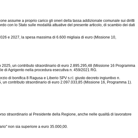
egione assume a proprio carico gli oneri della tassa addizionale comunale sui diritti
rdo con lo Stato sulle modalità attuative del presente articolo, di scambio dei dati
ri 2026 e 2027, la spesa massima di 6.600 migliaia di euro (Missione 10,
ario 2025, un contributo straordinario di euro 2.895.295,48 (Missione 16 Programma
ale di Agrigento nella procedura esecutiva n. 459/2021 RG.
rzio di bonifica 8 Ragusa e Liberio SPV s.r.
l. giusto decreto ingiuntivo n.
5, un contributo straordinario di euro 2.097.033,85 (Missione 16, Programma 1).
orso straordinario al Presidente della Regione, anche nelle qualità di lavoratore
nario" non sia superiore a euro 35.000,00.