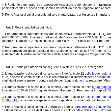
4. Il Ragioniere generale, su proposta dell'Assessore regionale per le infrastrutture
pertinenti capitoli di spesa delle somme derivanti da risorse regionali non ancora
5. Per le finalità di cui al presente articolo è autorizzata, per l'esercizio finanz
Art. 3.
Rete impiantistica dei rifiuti.
1. Per garantire la copertura finanziaria complessiva dell'intervento MTE11B_00000
H42F19000130005, finanziato nell'ambito dell'investimento PNRR M2C1I1.1 Linea B
l'esercizio finanziario 2025, la spesa di euro 5.025.780,11 (Missione 9, Programm
2. Per garantire la copertura finanziaria complessiva dell'intervento MTE11C_000009
igienici provenienti dalla raccolta differenziata nei comuni della SRR Palermo 
al decreto del Ministro dell'Ambiente e della sicurezza energetica 20 gennaio 202
Art. 4.
Fondo per interventi conseguenti allo stato di crisi e di emergenza.
1. L'autorizzazione di spesa di cui al comma 3 dell'articolo 12 della
legge regiona
euro, a spese in conto capitale per la realizzazione di interventi per il ripristino 
migliaia di euro, a spese in conto capitale per l'acquisizione di attrezzature (Mi
2. L'autorizzazione di spesa di cui al comma 2 dell'articolo 20 della
legge regiona
finanziario 2025, di 2.000 migliaia di euro (Missione 11, Programma 2, capitolo 5
3. L'autorizzazione di spesa di cui al comma 3 dell'articolo 12 della
legge regiona
2020, n. 13,
da destinare a spese in conto capitale è incrementata, per l'esercizi
4. Per le finalità di cui al comma 8 dell'articolo 3 della
legge regionale 7 luglio 202
1.000 migliaia di euro da destinare a spese in conto capitale (Missione 8, Progr