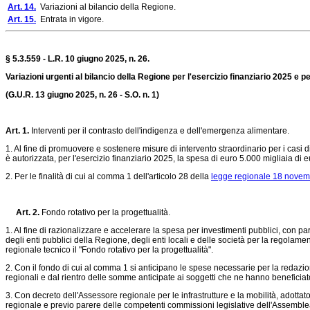
Art. 14.
Variazioni al bilancio della Regione.
Art. 15.
Entrata in vigore.
§ 5.3.559 - L.R. 10 giugno 2025, n. 26.
Variazioni urgenti al bilancio della Regione per l'esercizio finanziario 2025 e pe
(G.U.R. 13 giugno 2025, n. 26 - S.O. n. 1)
Art. 1.
Interventi per il contrasto dell'indigenza e dell'emergenza alimentare.
1. Al fine di promuovere e sostenere misure di intervento straordinario per i casi 
è autorizzata, per l'esercizio finanziario 2025, la spesa di euro 5.000 migliaia d
2. Per le finalità di cui al comma 1 dell'articolo 28 della
legge regionale 18 novem
Art. 2.
Fondo rotativo per la progettualità.
1. Al fine di razionalizzare e accelerare la spesa per investimenti pubblici, con 
degli enti pubblici della Regione, degli enti locali e delle società per la regolament
regionale tecnico il "Fondo rotativo per la progettualità".
2. Con il fondo di cui al comma 1 si anticipano le spese necessarie per la redazione
regionali e dal rientro delle somme anticipate ai soggetti che ne hanno beneficiat
3. Con decreto dell'Assessore regionale per le infrastrutture e la mobilità, adott
regionale e previo parere delle competenti commissioni legislative dell'Assemblea r