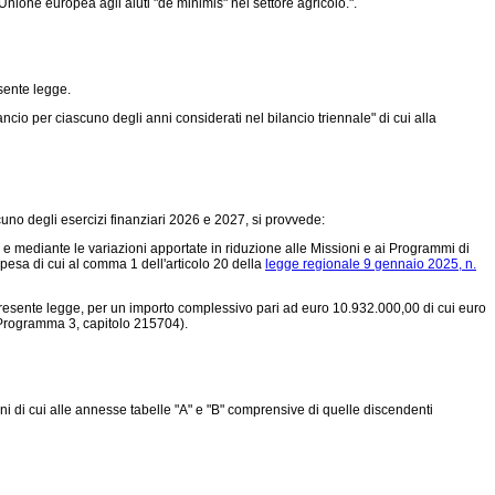
nione europea agli aiuti "de minimis" nel settore agricolo.".
esente legge.
lancio per ciascuno degli anni considerati nel bilancio triennale" di cui alla
cuno degli esercizi finanziari 2026 e 2027, si provvede:
 e mediante le variazioni apportate in riduzione alle Missioni e ai Programmi di
pesa di cui al comma 1 dell'articolo 20 della
legge regionale 9 gennaio 2025, n.
 presente legge, per un importo complessivo pari ad euro 10.932.000,00 di cui euro
 Programma 3, capitolo 215704).
ioni di cui alle annesse tabelle "A" e "B" comprensive di quelle discendenti