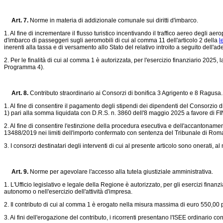
Art. 7.
Norme in materia di addizionale comunale sui diritti d'imbarco.
1. Al fine di incrementare il flusso turistico incentivando il traffico aereo degli 
d'imbarco di passeggeri sugli aeromobili di cui al comma 11 dell'articolo 2 della
l
inerenti alla tassa e di versamento allo Stato del relativo introito a seguito dell'
2. Per le finalità di cui al comma 1 è autorizzata, per l'esercizio finanziario 202
Programma 4).
Art. 8.
Contributo straordinario ai Consorzi di bonifica 3 Agrigento e 8 Ragusa.
1. Al fine di consentire il pagamento degli stipendi dei dipendenti del Consorzio
1) pari alla somma liquidata con D.R.S. n. 3860 dell'8 maggio 2025 a favore di F
2. Al fine di consentire l'estinzione della procedura esecutiva e dell'accantoname
13488/2019
nei limiti dell'importo confermato con sentenza del Tribunale di Rom
3. I consorzi destinatari degli interventi di cui al presente articolo sono onerati, 
Art. 9.
Norme per agevolare l'accesso alla tutela giustiziale amministrativa.
1. L'Ufficio legislativo e legale della Regione è autorizzato, per gli esercizi fin
autonomo o nell'esercizio dell'attività d'impresa.
2. Il contributo di cui al comma 1 è erogato nella misura massima di euro 550,00 p
3. Ai fini dell'erogazione del contributo, i ricorrenti presentano l'ISEE ordinario 