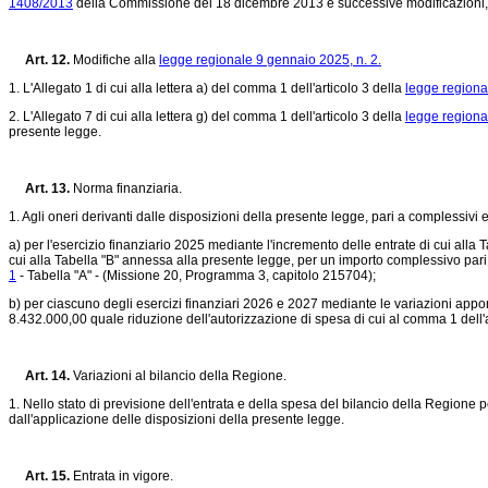
1408/2013
della Commissione del 18 dicembre 2013 e successive modificazioni, rela
Art. 12.
Modifiche alla
legge regionale 9 gennaio 2025, n. 2.
1. L'Allegato 1 di cui alla lettera a) del comma 1 dell'articolo 3 della
legge regiona
2. L'Allegato 7 di cui alla lettera g) del comma 1 dell'articolo 3 della
legge regiona
presente legge.
Art. 13.
Norma finanziaria.
1. Agli oneri derivanti dalle disposizioni della presente legge, pari a complessiv
a) per l'esercizio finanziario 2025 mediante l'incremento delle entrate di cui all
cui alla Tabella "B" annessa alla presente legge, per un importo complessivo pari
1
- Tabella "A" - (Missione 20, Programma 3, capitolo 215704);
b) per ciascuno degli esercizi finanziari 2026 e 2027 mediante le variazioni appo
8.432.000,00 quale riduzione dell'autorizzazione di spesa di cui al comma 1 dell'
Art. 14.
Variazioni al bilancio della Regione.
1. Nello stato di previsione dell'entrata e della spesa del bilancio della Regione p
dall'applicazione delle disposizioni della presente legge.
Art. 15.
Entrata in vigore.