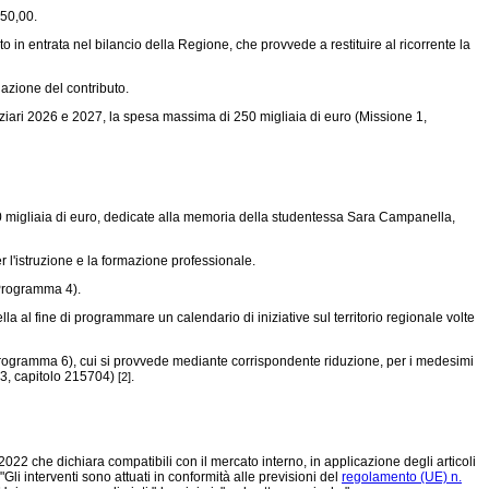
650,00.
o in entrata nel bilancio della Regione, che provvede a restituire al ricorrente la
gazione del contributo.
nanziari 2026 e 2027, la spesa massima di 250 migliaia di euro (Missione 1,
i 50 migliaia di euro, dedicate alla memoria della studentessa Sara Campanella,
r l'istruzione e la formazione professionale.
, Programma 4).
la al fine di programmare un calendario di iniziative sul territorio regionale volte
4, Programma 6), cui si provvede mediante corrispondente riduzione, per i medesimi
 3, capitolo 215704)
.
[2]
2 che dichiara compatibili con il mercato interno, in applicazione degli articoli
Gli interventi sono attuati in conformità alle previsioni del
regolamento (UE) n.