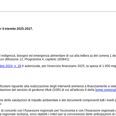
r il triennio 2025-2027.
di indigenza, bisogno ed emergenza alimentare di cui alla lettera a) del comma 1 del
i euro (Missione 12, Programma 4, capitolo 183841).
bre 2024, n. 28
è autorizzata, per l'esercizio finanziario 2025, la spesa di 1.000 m
particolare riguardo alla realizzazione degli interventi ammessi a finanziamento a va
azione del servizio di gestione rifiuti (SSR) di cui all'articolo 6 della
legge regional
 delle valutazioni di impatto ambientale e dei documenti componenti tutti i livelli p
o.
ato di concerto con l'Assessore regionale per l'economia e con l'Assessore regionale 
egionale siciliana, sono stabiliti i criteri per la concessione delle anticipazioni di