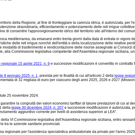
erritorio della Regione, al fine di fronteggiare la carenza idrica, è autorizzata, per l
enzione straordinaria, efficientamento e potenziamento delle reti irrigue collettive
 di consentire l'approvvigionamento idrico del territorio sito all'interno del comune
esca mediterranea, da emanarsi entro trenta giorni dalla data di entrata in vigore del
teristiche delle reti irrigue nonché dell'entità e della localizzazione delle relative
 le modalità di trasferimento e rendicontazione delle risorse assegnate ai Consorzi d
ale, alla Commissione legislativa competente dell'Assemblea regionale siciliana, u
 regionale 15 aprile 2021, n. 9
e successive modificazioni è convertito in contratto 
le 9 gennaio 2025, n. 1,
prevista per le finalità di cui all'articolo 2 della
legge regio
ementata di 32 migliaia di euro per ciascuno degli anni 2025, 2026 e 2027 (Missio
 Salute 25 novembre 2024.
i e garantire la congruità dei valori economici tariffari di talune prestazioni di cui 
1 della
legge 30 dicembre 2024, n. 207
e successive modificazioni è autorizzata, per
nziamento aggiuntivo corrente per livelli di assistenza superiori ai LEA".
della VI Commissione legislativa dell'Assemblea regionale siciliana, entro sessanta g
rie tra le aziende sanitarie provinciali.
sa regionale per l'assistenza specialistica ambulatoriale da privato per l'anno 2025