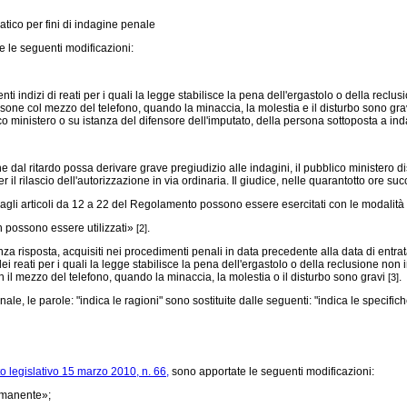
matico per fini di indagine penale
 le seguenti modificazioni:
 indizi di reati per i quali la legge stabilisce la pena dell'ergastolo o della reclu
sone col mezzo del telefono, quando la minaccia, la molestia e il disturbo sono gravi, 
o ministero o su istanza del difensore dell'imputato, della persona sottoposta a indag
 dal ritardo possa derivare grave pregiudizio alle indagini, il pubblico ministero 
 rilascio dell'autorizzazione in via ordinaria. Il giudice, nelle quarantotto ore su
cui agli articoli da 12 a 22 del Regolamento possono essere esercitati con le modalità
n possono essere utilizzati»
.
[2]
 senza risposta, acquisiti nei procedimenti penali in data precedente alla data di entr
 reati per i quali la legge stabilisce la pena dell'ergastolo o della reclusione non 
n il mezzo del telefono, quando la minaccia, la molestia o il disturbo sono gravi
.
[3]
e, le parole: "indica le ragioni" sono sostituite dalle seguenti: "indica le specifich
o legislativo 15 marzo 2010, n. 66,
sono apportate le seguenti modificazioni:
ermanente»;