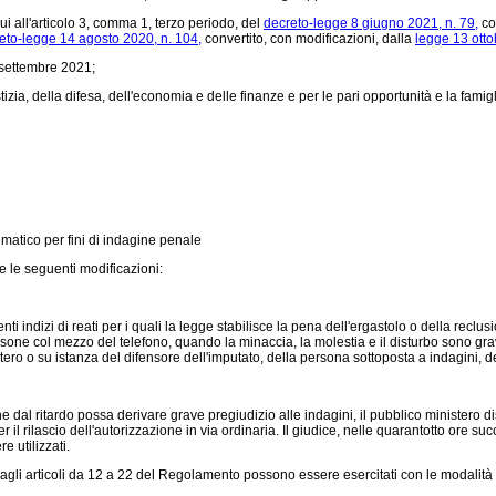
i all'articolo 3, comma 1, terzo periodo, del
decreto-legge 8 giugno 2021, n. 79,
co
eto-legge 14 agosto 2020, n. 104,
convertito, con modificazioni, dalla
legge 13 otto
 settembre 2021;
zia, della difesa, dell'economia e delle finanze e per le pari opportunità e la famigl
lematico per fini di indagine penale
 le seguenti modificazioni:
 indizi di reati per i quali la legge stabilisce la pena dell'ergastolo o della reclu
sone col mezzo del telefono, quando la minaccia, la molestia e il disturbo sono gravi,
tero o su istanza del difensore dell'imputato, della persona sottoposta a indagini, del
 dal ritardo possa derivare grave pregiudizio alle indagini, il pubblico ministero 
 rilascio dell'autorizzazione in via ordinaria. Il giudice, nelle quarantotto ore su
e utilizzati.
cui agli articoli da 12 a 22 del Regolamento possono essere esercitati con le modalità