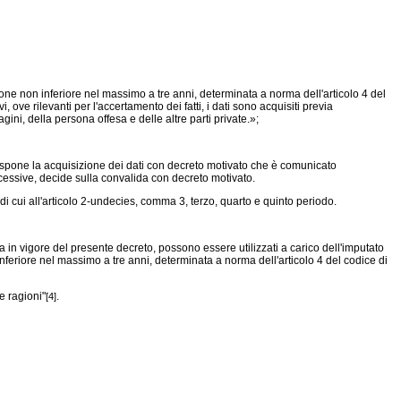
sione non inferiore nel massimo a tre anni, determinata a norma dell'articolo 4 del
ove rilevanti per l'accertamento dei fatti, i dati sono acquisiti previa
ini, della persona offesa e delle altre parti private.»;
dispone la acquisizione dei dati con decreto motivato che è comunicato
ccessive, decide sulla convalida con decreto motivato.
 di cui all'articolo 2-undecies, comma 3, terzo, quarto e quinto periodo.
ata in vigore del presente decreto, possono essere utilizzati a carico dell'imputato
inferiore nel massimo a tre anni, determinata a norma dell'articolo 4 del codice di
e ragioni"
.
[4]