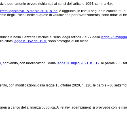
vizio permanente ovvero richiamati ai sensi dell'articolo 1094, comma 4,».
creto legislativo 15 marzo 2010, n. 66,
è aggiunto, in fine, il seguente comma: "3-qu
mento degli ufficiali nelle aliquote di valutazione per l'avanzamento, sono ridotti di tr
nciate nella Gazzetta Ufficiale ai sensi degli articoli 7 e 27 della
legge 25 maggio 
lla citata
legge n. 352 del 1970
sono prorogati di un mese.
9,
convertito, con modificazioni, dalla
legge 30 luglio 2021, n. 112,
le parole «30 set
rtito, con modificazioni, dalla legge 13 ottobre 2020, n. 126, le parole «30 sette
i a carico della finanza pubblica. Ai relativi adempimenti si provvede con le risor