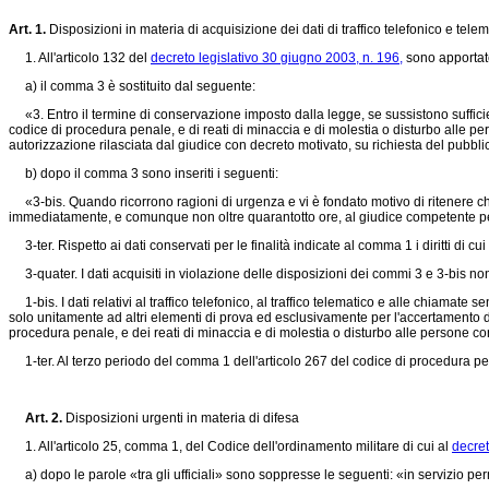
Art. 1.
Disposizioni in materia di acquisizione dei dati di traffico telefonico e tele
1. All'articolo 132 del
decreto legislativo 30 giugno 2003, n. 196,
sono apportate
a) il comma 3 è sostituito dal seguente:
«3. Entro il termine di conservazione imposto dalla legge, se sussistono sufficienti
codice di procedura penale, e di reati di minaccia e di molestia o disturbo alle per
autorizzazione rilasciata dal giudice con decreto motivato, su richiesta del pubblic
b) dopo il comma 3 sono inseriti i seguenti:
«3-bis. Quando ricorrono ragioni di urgenza e vi è fondato motivo di ritenere che
immediatamente, e comunque non oltre quarantotto ore, al giudice competente per il
3-ter. Rispetto ai dati conservati per le finalità indicate al comma 1 i diritti di 
3-quater. I dati acquisiti in violazione delle disposizioni dei commi 3 e 3-bis no
1-bis. I dati relativi al traffico telefonico, al traffico telematico e alle chiamate
solo unitamente ad altri elementi di prova ed esclusivamente per l'accertamento dei
procedura penale, e dei reati di minaccia e di molestia o disturbo alle persone co
1-ter. Al terzo periodo del comma 1 dell'articolo 267 del codice di procedura penal
Art. 2.
Disposizioni urgenti in materia di difesa
1. All'articolo 25, comma 1, del Codice dell'ordinamento militare di cui al
decret
a) dopo le parole «tra gli ufficiali» sono soppresse le seguenti: «in servizio p