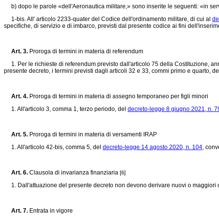
b) dopo le parole «dell'Aeronautica militare,» sono inserite le seguenti: «in ser
1-bis. All' articolo 2233-quater del Codice dell'ordinamento militare, di cui al
de
specifiche, di servizio e di imbarco, previsti dal presente codice ai fini dell'inseri
Art. 3.
Proroga di termini in materia di referendum
1. Per le richieste di referendum previsto dall'articolo 75 della Costituzione, annu
presente decreto, i termini previsti dagli articoli 32 e 33, commi primo e quarto, de
Art. 4.
Proroga di termini in materia di assegno temporaneo per figli minori
1. All'articolo 3, comma 1, terzo periodo, del
decreto-legge 8 giugno 2021, n. 7
Art. 5.
Proroga di termini in materia di versamenti IRAP
1. All'articolo 42-bis, comma 5, del
decreto-legge 14 agosto 2020, n. 104,
conve
Art. 6.
Clausola di invarianza finanziaria
[6]
1. Dall'attuazione del presente decreto non devono derivare nuovi o maggiori oner
Art. 7.
Entrata in vigore