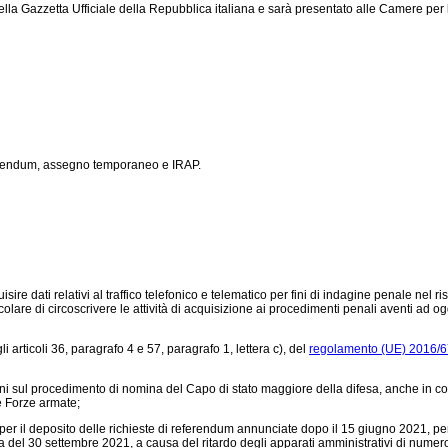
ella Gazzetta Ufficiale della Repubblica italiana e sarà presentato alle Camere per 
eferendum, assegno temporaneo e IRAP.
re dati relativi al traffico telefonico e telematico per fini di indagine penale nel ri
re di circoscrivere le attività di acquisizione ai procedimenti penali aventi ad ogget
 articoli 36, paragrafo 4 e 57, paragrafo 1, lettera c), del
regolamento (UE) 2016/
oni sul procedimento di nomina del Capo di stato maggiore della difesa, anche in co
le Forze armate;
er il deposito delle richieste di referendum annunciate dopo il 15 giugno 2021, per
el 30 settembre 2021, a causa del ritardo degli apparati amministrativi di numerosi C