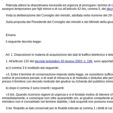
Ritenuta altresì la straordinaria necessità ed urgenza di prorogare i termini di cu
assegno temporaneo per figli minori e di cui all'articolo 42-bis, comma 5, del
decr
Vista la deliberazione del Consiglio dei ministri, adottata nella riunione del 29
Sulla proposta del Presidente del Consiglio dei ministri e dei Ministri della giusti
Emana
il seguente decreto-legge:
Art. 1. Disposizioni in materia di acquisizione dei dati di traffico telefonico e te
1. All'articolo 132 del
decreto legislativo 30 giugno 2003, n. 196,
sono apportate
a) il comma 3 è sostituito dal seguente:
«3. Entro il termine di conservazione imposto dalla legge, se sussistono sufficienti
codice di procedura penale, e di reati di minaccia e di molestia o disturbo alle per
presso il fornitore con decreto motivato del giudice su richiesta del pubblico minis
b) dopo il comma 3 sono inseriti i seguenti:
«3-bis. Quando ricorrono ragioni di urgenza e vi è fondato motivo di ritenere che
immediatamente, e comunque non oltre quarantotto ore, al giudice competente per il
ministero non è convalidato nel termine stabilito, i dati acquisiti non possono esser
3-ter. Rispetto ai dati conservati per le finalità indicate al comma 1 i diritti di 