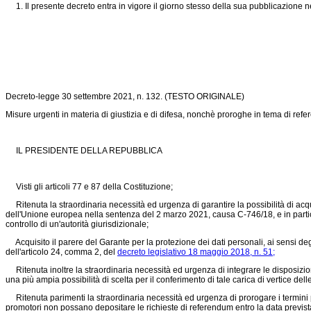
1. Il presente decreto entra in vigore il giorno stesso della sua pubblicazione n
Decreto-legge 30 settembre 2021, n. 132.
(TESTO ORIGINALE)
Misure urgenti in materia di giustizia e di difesa, nonchè proroghe in tema di r
IL PRESIDENTE DELLA REPUBBLICA
Visti gli articoli 77 e 87 della Costituzione;
Ritenuta la straordinaria necessità ed urgenza di garantire la possibilità di acquisi
dell'Unione europea nella sentenza del 2 marzo 2021, causa C-746/18, e in particola
controllo di un'autorità giurisdizionale;
Acquisito il parere del Garante per la protezione dei dati personali, ai sensi degli
dell'articolo 24, comma 2, del
decreto legislativo 18 maggio 2018, n. 51;
Ritenuta inoltre la straordinaria necessità ed urgenza di integrare le disposizi
una più ampia possibilità di scelta per il conferimento di tale carica di vertice del
Ritenuta parimenti la straordinaria necessità ed urgenza di prorogare i termini p
promotori non possano depositare le richieste di referendum entro la data prevista d