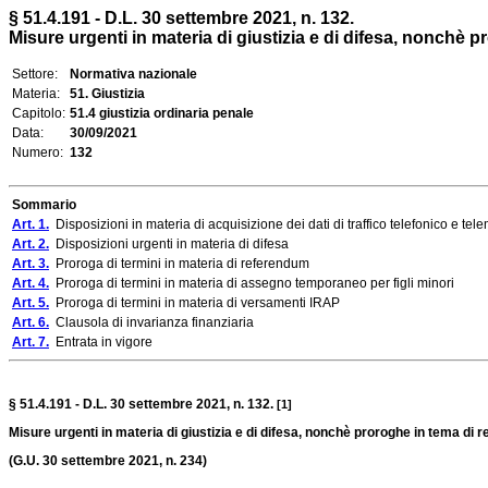
§ 51.4.191 - D.L. 30 settembre 2021, n. 132.
Misure urgenti in materia di giustizia e di difesa, nonch
Settore:
Normativa nazionale
Materia:
51. Giustizia
Capitolo:
51.4 giustizia ordinaria penale
Data:
30/09/2021
Numero:
132
Sommario
Art. 1.
Disposizioni in materia di acquisizione dei dati di traffico telefonico e tel
Art. 2.
Disposizioni urgenti in materia di difesa
Art. 3.
Proroga di termini in materia di referendum
Art. 4.
Proroga di termini in materia di assegno temporaneo per figli minori
Art. 5.
Proroga di termini in materia di versamenti IRAP
Art. 6.
Clausola di invarianza finanziaria
Art. 7.
Entrata in vigore
§ 51.4.191 - D.L. 30 settembre 2021, n. 132.
[1]
Misure urgenti in materia di giustizia e di difesa, nonchè proroghe in tema d
(G.U. 30 settembre 2021, n. 234)