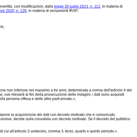
nvertito, con modificazioni, dalla
legge 30 luglio 2021, n. 112,
in materia di
bre 2020, n. 126,
in materia di versamenti IRAP;
ia;
sione non inferiore nel massimo a tre anni, determinata a norma dell'articolo 4 del
 ove rilevanti ai fini della prosecuzione delle indagini, i dati sono acquisiti
la persona offesa e delle altre parti private.»;
dispone la acquisizione dei dati con decreto motivato che è comunicato
ccessive, decide sulla convalida con decreto motivato. Se il decreto del pubblico
 di cui all'articolo 2-undecies, comma 3, terzo, quarto e quinto periodo.».