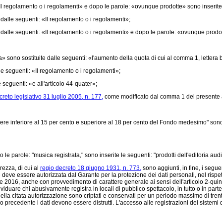
«Il regolamento o i regolamenti» e dopo le parole: «ovunque prodotte» sono inserite
 dalle seguenti: «Il regolamento o i regolamenti»;
e dalle seguenti: «Il regolamento o i regolamenti» e dopo le parole: «ovunque prodo
» sono sostituite dalle seguenti: «l'aumento della quota di cui al comma 1, lettera b
le seguenti: «Il regolamento o i regolamenti»;
seguenti: «e all'articolo 44-quater»;
creto legislativo 31 luglio 2005, n. 177,
come modificato dal comma 1 del presente a
sere inferiore al 15 per cento e superiore al 18 per cento del Fondo medesimo" sono 
 le parole: "musica registrata," sono inserite le seguenti: "prodotti dell'editoria audi
rezza, di cui al
regio decreto 18 giugno 1931, n. 773,
sono aggiunti, in fine, i segue
deve essere autorizzata dal Garante per la protezione dei dati personali, nel rispetto
e 2016, anche con provvedimento di carattere generale ai sensi dell'articolo 2-quin
iduare chi abusivamente registra in locali di pubblico spettacolo, in tutto o in part
ella citata autorizzazione sono criptati e conservati per un periodo massimo di trent
o precedente i dati devono essere distrutti. L'accesso alle registrazioni dei sistemi 