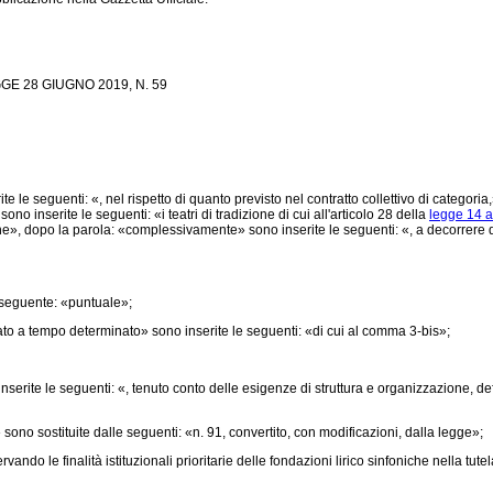
 28 GIUGNO 2019, N. 59
 seguenti: «, nel rispetto di quanto previsto nel contratto collettivo di categoria,»,
sono inserite le seguenti: «i teatri di tradizione di cui all'articolo 28 della
legge 14 a
niche», dopo la parola: «complessivamente» sono inserite le seguenti: «, a decorrere 
a seguente: «puntuale»;
ato a tempo determinato» sono inserite le seguenti: «di cui al comma 3-bis»;
te le seguenti: «, tenuto conto delle esigenze di struttura e organizzazione, definite
sono sostituite dalle seguenti: «n. 91, convertito, con modificazioni, dalla legge»;
ndo le finalità istituzionali prioritarie delle fondazioni lirico sinfoniche nella tutela