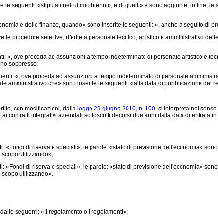
le seguenti: «stipulati nell'ultimo biennio, e di quelli» e sono aggiunte, in fine, le
mia e delle finanze, quando» sono inserite le seguenti: «, anche a seguito di preve
e procedure selettive, riferite a personale tecnico, artistico e amministrativo delle 
i: «, ove proceda ad assunzioni a tempo indeterminato di personale artistico e tecn
ono soppresse;
enti: «, ove proceda ad assunzioni a tempo indeterminato di personale amministrati
amministrativo che» sono inserite le seguenti: «alla data di pubblicazione dei rela
tito, con modificazioni, dalla
legge 29 giugno 2010, n. 100,
si interpreta nel senso 
 contratti integrativi aziendali sottoscritti decorsi due anni dalla data di entrata i
 «Fondi di riserva e speciali», le parole: «stato di previsione dell'economia» sono s
o scopo utilizzando»;
 «Fondi di riserva e speciali», le parole: «stato di previsione dell'economia» sono s
o scopo utilizzando».
 dalle seguenti: «Il regolamento o i regolamenti»;