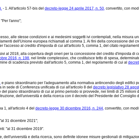
).
- 1. All'articolo 57-bis del
decreto-legge 24 aprile 2017, n. 50,
convertito, con modi
"Per l'anno";
so, alle stesse condizioni e ai medesimi soggetti ivi contemplati, nella misura unic
olamenti dell'Unione europea richiamati al comma 1. Ai fini della concessione del cre
 l'accesso al credito d'imposta di cui all'articolo 5, comma 1, del citato regolament
vi al 2018, alla copertura degli oneri per la concessione del credito d'imposta di cu
obre 2016, n. 198,
nel limite complessivo, che costituisce tetto di spesa, determinat
mine di scadenza previsto dall'articolo 5, comma 1, del regolamento di cui al
decret
,
e piano straordinario per l'adeguamento alla normativa antincendio degli edifici pubbl
sa in sede di Conferenza unificata di cui all'articolo 8 del
decreto legislativo 28 agos
e del piano straordinario di cui al primo periodo si provvede, nei limiti di 25 milioni 
ruzione, dell'università e della ricerca con il decreto del Presidente del Consiglio de
 1, all'articolo 4 del
decreto-legge 30 dicembre 2016, n. 244,
convertito, con modif
 "al 31 dicembre 2021";
ti: "al 31 dicembre 2019".
ne, dell'università e della ricerca, sono definite idonee misure gestionali di mitiga