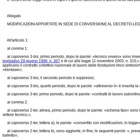
Allegato
MODIFICAZIONI APPORTATE IN SEDE DI CONVERSIONE AL DECRETO-LEGGE
All'articolo 1:
al comma 1:
al capoverso 3-bis, primo periodo, dopo le parole: «tecnico ovvero» sono inserite le
legislativo 29 giugno 1996, n. 367
e di cui alla
legge 11 novembre 2003, n. 310,»
applicano il contratto collettivo nazionale di lavoro delle fondazioni lirico sinfo
«trentasei»;
al capoverso 3-bis, il secondo periodo è soppresso;
al capoverso 3-bis, quarto periodo, dopo le parole: «attraverso il» è inserita l
al capoverso 3-ter, primo periodo, dopo le parole: «contratti di lavoro subordin
al comma 2:
al capoverso 2-ter, alinea, primo periodo, dopo le parole: «schema tipo» sono inseri
settore tecnico,»;
al capoverso 2-ter, lettera a), le parole: «convertito con modificazioni, in legge» 
al capoverso 2-ter, lettera b), sono aggiunte, in fine, le seguenti parole: «, preserva
balletto»;