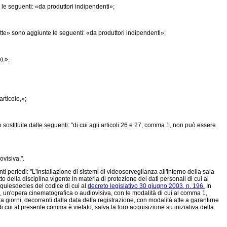
 le seguenti: «da produttori indipendenti»;
tte» sono aggiunte le seguenti: «da produttori indipendenti»;
),»;
rticolo,»;
sostituite dalle seguenti: "di cui agli articoli 26 e 27, comma 1, non può essere
ovisiva,".
nti periodi: "L'installazione di sistemi di videosorveglianza all'interno della sala
 della disciplina vigente in materia di protezione dei dati personali di cui al
quiesdecies del codice di cui al
decreto legislativo 30 giugno 2003, n. 196.
In
e, un'opera cinematografica o audiovisiva, con le modalità di cui al comma 1,
a giorni, decorrenti dalla data della registrazione, con modalità atte a garantirne
di cui al presente comma è vietato, salva la loro acquisizione su iniziativa della