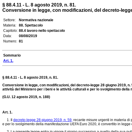
§ 88.4.11 - L. 8 agosto 2019, n. 81.
Conversione in legge, con modificazioni, del decreto-legge 2
Settore:
Normativa nazionale
Materia:
88. Spettacolo
Capitolo:
88.4 lavoro nello spettacolo
Data:
08/08/2019
Numero:
81
Sommario
Art. 1.
§ 88.4.11 - L. 8 agosto 2019, n. 81.
Conversione in legge, con modificazioni, del decreto-legge 28 giugno 2019, n. 5
attività del Ministero per i beni e le attività culturali e per lo svolgimento de
(G.U. 12 agosto 2019, n. 188)
Art. 1.
1. Il
decreto-legge 28 giugno 2019, n. 59,
recante misure urgenti in materia di pe
e per lo svolgimento della manifestazione UEFA Euro 2020, è convertito in legge co
2. La presente legge entra in vigore il giorno successivo a quello della sua pubb