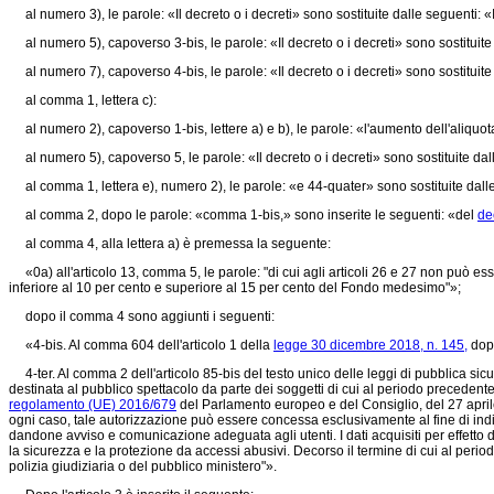
al numero 3), le parole: «Il decreto o i decreti» sono sostituite dalle seguenti: 
al numero 5), capoverso 3-bis, le parole: «Il decreto o i decreti» sono sostituite
al numero 7), capoverso 4-bis, le parole: «Il decreto o i decreti» sono sostituit
al comma 1, lettera c):
al numero 2), capoverso 1-bis, lettere a) e b), le parole: «l'aumento dell'aliquota
al numero 5), capoverso 5, le parole: «Il decreto o i decreti» sono sostituite dal
al comma 1, lettera e), numero 2), le parole: «e 44-quater» sono sostituite dalle 
al comma 2, dopo le parole: «comma 1-bis,» sono inserite le seguenti: «del
de
al comma 4, alla lettera a) è premessa la seguente:
«0a) all'articolo 13, comma 5, le parole: "di cui agli articoli 26 e 27 non può es
inferiore al 10 per cento e superiore al 15 per cento del Fondo medesimo"»;
dopo il comma 4 sono aggiunti i seguenti:
«4-bis. Al comma 604 dell'articolo 1 della
legge 30 dicembre 2018, n. 145,
dopo
4-ter. Al comma 2 dell'articolo 85-bis del testo unico delle leggi di pubblica sicu
destinata al pubblico spettacolo da parte dei soggetti di cui al periodo precedente 
regolamento (UE) 2016/679
del Parlamento europeo e del Consiglio, del 27 april
ogni caso, tale autorizzazione può essere concessa esclusivamente al fine di indiv
dandone avviso e comunicazione adeguata agli utenti. I dati acquisiti per effetto d
la sicurezza e la protezione da accessi abusivi. Decorso il termine di cui al period
polizia giudiziaria o del pubblico ministero"».