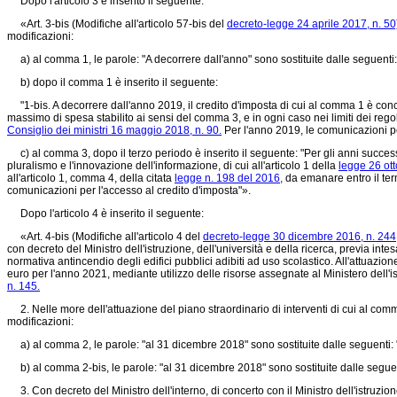
Dopo l'articolo 3 è inserito il seguente:
«Art. 3-bis (Modifiche all'articolo 57-bis del
decreto-legge 24 aprile 2017, n. 50
modificazioni:
a) al comma 1, le parole: "A decorrere dall'anno" sono sostituite dalle seguenti: 
b) dopo il comma 1 è inserito il seguente:
"1-bis. A decorrere dall'anno 2019, il credito d'imposta di cui al comma 1 è conces
massimo di spesa stabilito ai sensi del comma 3, e in ogni caso nei limiti dei reg
Consiglio dei ministri 16 maggio 2018, n. 90.
Per l'anno 2019, le comunicazioni per
c) al comma 3, dopo il terzo periodo è inserito il seguente: "Per gli anni successi
pluralismo e l'innovazione dell'informazione, di cui all'articolo 1 della
legge 26 ott
all'articolo 1, comma 4, della citata
legge n. 198 del 2016,
da emanare entro il ter
comunicazioni per l'accesso al credito d'imposta"».
Dopo l'articolo 4 è inserito il seguente:
«Art. 4-bis (Modifiche all'articolo 4 del
decreto-legge 30 dicembre 2016, n. 244
con decreto del Ministro dell'istruzione, dell'università e della ricerca, previa inte
normativa antincendio degli edifici pubblici adibiti ad uso scolastico. All'attuazion
euro per l'anno 2021, mediante utilizzo delle risorse assegnate al Ministero dell'ist
n. 145.
2. Nelle more dell'attuazione del piano straordinario di interventi di cui al comma
modificazioni:
a) al comma 2, le parole: "al 31 dicembre 2018" sono sostituite dalle seguenti:
b) al comma 2-bis, le parole: "al 31 dicembre 2018" sono sostituite dalle seguen
3. Con decreto del Ministro dell'interno, di concerto con il Ministro dell'istruzio