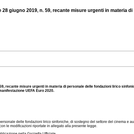
8 giugno 2019, n. 59, recante misure urgenti in materia di pe
9, recante misure urgenti in materia di personale delle fondazioni lirico sinfon
lla manifestazione UEFA Euro 2020.
rsonale delle fondazioni lirico sinfoniche, di sostegno del settore del cinema e audio
n le modificazioni riportate in allegato alla presente legge.
licazione nella Gazzetta Ufficiale.