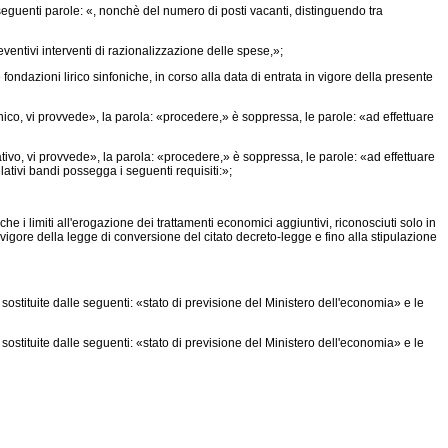
 seguenti parole: «, nonchè del numero di posti vacanti, distinguendo tra
ntivi interventi di razionalizzazione delle spese,»;
fondazioni lirico sinfoniche, in corso alla data di entrata in vigore della presente
ico, vi provvede», la parola: «procedere,» è soppressa, le parole: «ad effettuare
vo, vi provvede», la parola: «procedere,» è soppressa, le parole: «ad effettuare
tivi bandi possegga i seguenti requisiti:»;
che i limiti all'erogazione dei trattamenti economici aggiuntivi, riconosciuti solo in
n vigore della legge di conversione del citato decreto-legge e fino alla stipulazione
ostituite dalle seguenti: «stato di previsione del Ministero dell'economia» e le
ostituite dalle seguenti: «stato di previsione del Ministero dell'economia» e le