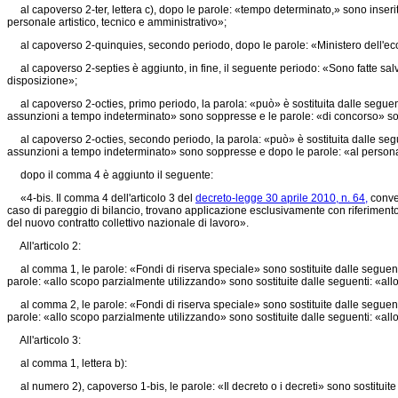
al capoverso 2-ter, lettera c), dopo le parole: «tempo determinato,» sono inserite 
personale artistico, tecnico e amministrativo»;
al capoverso 2-quinquies, secondo periodo, dopo le parole: «Ministero dell'econo
al capoverso 2-septies è aggiunto, in fine, il seguente periodo: «Sono fatte salve l
disposizione»;
al capoverso 2-octies, primo periodo, la parola: «può» è sostituita dalle seguent
assunzioni a tempo indeterminato» sono soppresse e le parole: «di concorso» s
al capoverso 2-octies, secondo periodo, la parola: «può» è sostituita dalle segu
assunzioni a tempo indeterminato» sono soppresse e dopo le parole: «al personale 
dopo il comma 4 è aggiunto il seguente:
«4-bis. Il comma 4 dell'articolo 3 del
decreto-legge 30 aprile 2010, n. 64,
conver
caso di pareggio di bilancio, trovano applicazione esclusivamente con riferimento ai
del nuovo contratto collettivo nazionale di lavoro».
All'articolo 2:
al comma 1, le parole: «Fondi di riserva speciale» sono sostituite dalle seguenti:
parole: «allo scopo parzialmente utilizzando» sono sostituite dalle seguenti: «all
al comma 2, le parole: «Fondi di riserva speciale» sono sostituite dalle seguenti:
parole: «allo scopo parzialmente utilizzando» sono sostituite dalle seguenti: «all
All'articolo 3:
al comma 1, lettera b):
al numero 2), capoverso 1-bis, le parole: «Il decreto o i decreti» sono sostituite