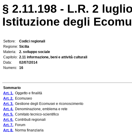
§ 2.11.198 - L.R. 2 lugli
Istituzione degli Ecomus
Settore:
Codici regionali
Regione:
Sicilia
Materia:
2. sviluppo sociale
Capitolo:
2.11 informazione, beni e attività culturali
Data:
02/07/2014
Numero:
16
Sommario
Art. 1.
Oggetto e finalità
Art. 2.
Ecomuseo
Art. 3.
Gestione degli Ecomusei e riconoscimento
Art. 4.
Denominazione, emblema e rete
Art. 5.
Comitato tecnico-scientifico
Art. 6.
Contributi regionali
Art. 7.
Forum
Art. 8.
Norma finanziaria