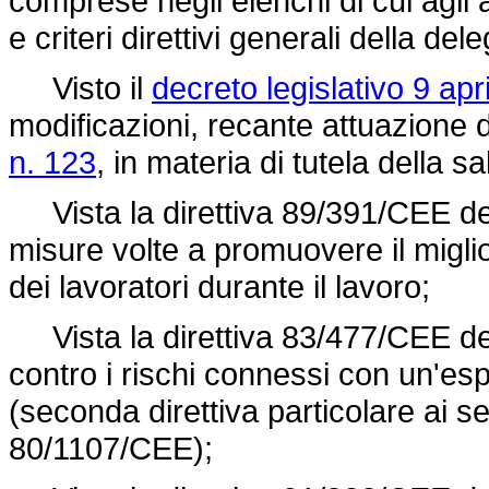
comprese negli elenchi di cui agli al
e criteri direttivi generali della de
Visto il
decreto legislativo 9 apr
modificazioni, recante attuazione de
n. 123
, in materia di tutela della s
Vista la
direttiva 89/391/CEE
de
misure volte a promuovere il migli
dei lavoratori durante il lavoro;
Vista la
direttiva 83/477/CEE
de
contro i rischi connessi con un'esp
(seconda direttiva particolare ai se
80/1107/CEE
);