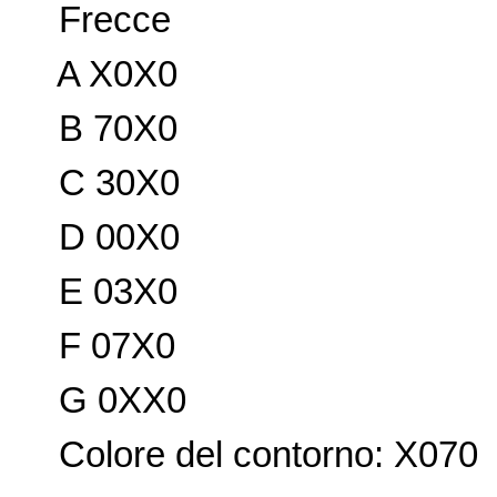
Frecce
A X0X0
B 70X0
C 30X0
D 00X0
E 03X0
F 07X0
G 0XX0
Colore del contorno: X070