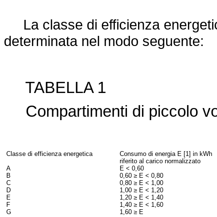
La classe di efficienza energeti
determinata nel modo seguente:
TABELLA 1
Compartimenti di piccolo v
Classe di efficienza energetica
Consumo di energia E [1] in kWh
riferito al carico normalizzato
A
E < 0,60
B
0,60
≥ E < 0,80
C
0,80 ≥ E < 1,00
D
1,00 ≥ E < 1,20
E
1,20 ≥ E < 1,40
F
1,40 ≥ E < 1,60
G
1,60 ≥ E