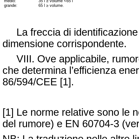
medio:
35 l ≥ volume <65 l
grande:
65 l ≥ volume.
La freccia di identificazione d
dimensione corrispondente.
VIII. Ove applicabile, rumoro
che determina l’effici
enza ener
86/594/CEE
[1].
[1] Le norme relative sono le
del rumore) e EN 60704-3 (veri