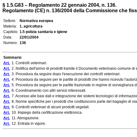
§ 1.5.G83 – Regolamento 22 gennaio 2004, n. 136.
Regolamento (CE) n. 136/2004 della Commissione che fissa le 
Settore:
Normativa europea
Materia:
1. agricoltura
Capitolo:
1.5 polizia sanitaria e igiene
Data:
22/01/2004
Numero:
136
Sommario
Art.
1. Controlli veterinari.
Art.
2. Notifica dell'arrivo di prodotti tramite il Documento veterinario comune di 
Art.
3. Procedura da seguire dopo l'esecuzione dei controlli veterinari.
Art.
4. Procedura da seguire per le partite di prodotti che hanno ricevuto l'auto
Art.
5. Procedura da seguire per le partite frazionate in regime di sorveglianza 
Art.
6. Coordinamento con altri servizi interessati.
Art.
7. Accesso alle basi dati e integrazione dei sistemi tecnologici di informazio
Art.
8. Norme specifiche per i prodotti che costituiscono parte del bagaglio di via
Art.
9. Controlli veterinari di alcuni prodotti vegetali.
Art.
10. Impiego della certificazione elettronica.
Art.
11. Abrogazione.
Art.
12. Entrata in vigore.