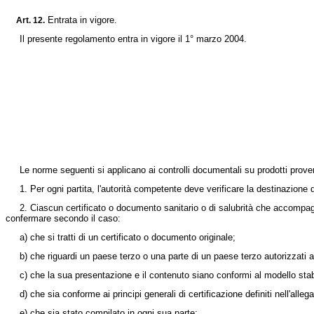
Entrata in vigore.
Art.
12.
Il presente regolamento entra in vigore il 1°
marzo 2004.
Le norme seguenti si applicano ai controlli documentali su prodotti proveni
1. Per ogni partita, l'autorità competente deve verificare la destinazione
2. Ciascun certificato o documento sanitario o di salubrità che accompagna u
confermare secondo il caso:
a) che si tratti di un certificato o documento originale;
b) che riguardi un paese terzo o una parte di un paese terzo autorizzati a
c) che la sua presentazione e il contenuto siano conformi al modello stabili
d) che sia conforme ai principi generali di certificazione definiti nell'alleg
e) che sia stato compilato in ogni sua parte;