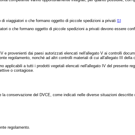
 di viaggiatori o che formano oggetto di piccole spedizioni a privati
[1]
tori o che formano oggetto di piccole spedizioni a privati devono essere confo
e provenienti dai paesi autorizzati elencati nell'allegato V ai controlli documen
sente regolamento, nonché ad altri controlli materiali di cui all'allegato III della
plicabili a tutti i prodotti vegetali elencati nell'allegato IV del presente re
fettive o contagiose.
 la conservazione del DVCE, come indicati nelle diverse situazioni descritte n
sente regolamento.