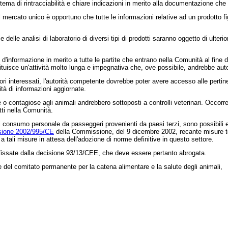
stema di rintracciabilità e chiare indicazioni in merito alla documentazione ch
nel mercato unico è opportuno che tutte le informazioni relative ad un prodotto 
elle analisi di laboratorio di diversi tipi di prodotti saranno oggetto di ulter
nformazione in merito a tutte le partite che entrano nella Comunità al fine di ri
tuisce un'attività molto lunga e impegnativa che, ove possibile, andrebbe au
ratori interessati, l'autorità competente dovrebbe poter avere accesso alle pertine
lità di informazioni aggiornate.
ve o contagiose agli animali andrebbero sottoposti a controlli veterinari. Occor
tti nella Comunità.
di consumo personale da passeggeri provenienti da paesi terzi, sono possibili ecc
sione 2002/995/CE
della Commissione, del 9 dicembre 2002, recante misure tem
tali misure in attesa dell'adozione di norme definitive in questo settore.
fissate dalla decisione 93/13/CEE, che deve essere pertanto abrogata.
 del comitato permanente per la catena alimentare e la salute degli animali,