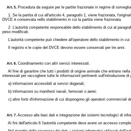
Procedura da seguire per le partite frazionate in regime di sorvegl
Art.
5.
1. Se la partita di cui all'articolo 4, paragrafo 1, viene frazionata, l'origi
DVCE è conservata nello stabilimento in cui la partita viene frazionata.
2. L'autorità competente responsabile dello stabilimento di cui al paragrafo
peso modificati.
L'autorità competente può chiedere all'operatore dello stabilimento in cui la pa
Il registro e le copie del DVCE devono essere conservati per tre anni.
Coordinamento con altri servizi interessati.
Art.
6.
Al fine di garantire che tutti i prodotti di origine animale che entrano nella 
interessati per raccogliere tutte le informazioni pertinenti sull'introduzione di p
a) informazioni accessibili ai servizi doganali;
b) informazioni su manifesti navali, ferroviari o aerei;
c) altre fonti d'informazione di cui dispongono gli operatori commerciali del
Accesso alle basi dati e integrazione dei sistemi tecnologici di inf
Art.
7.
Ai fini dell'articolo 6 l'autorità competente deve avere un accesso completo
Nel rispetto della sicurezza dei dati, i sistemi informatici utilizzati dall'