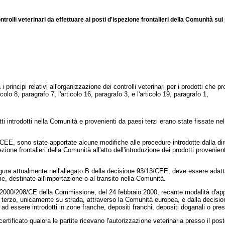
lli veterinari da effettuare ai posti d'ispezione frontalieri della Comunità sui p
i principi relativi all'organizzazione dei controlli veterinari per i prodotti che
rticolo 8, paragrafo 7, l'articolo 16, paragrafo 3, e l'articolo 19, paragrafo 1,
otti introdotti nella Comunità e provenienti da paesi terzi erano state fissate ne
5/CEE
, sono state apportate alcune modifiche alle procedure introdotte dalla di
ezione frontalieri della Comunità all'atto dell'introduzione dei prodotti provenie
e figura attualmente nell'allegato B della decisione 93/13/CEE, deve essere adat
e, destinate all'importazione o al transito nella Comunità.
 2000/208/CE
della Commissione, del 24 febbraio 2000, recante modalità d'appli
se terzo, unicamente su strada, attraverso la Comunità europea, e dalla
decisio
ti ad essere introdotti in zone franche, depositi franchi, depositi doganali o pre
certificato qualora le partite ricevano l'autorizzazione veterinaria presso il p