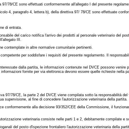
tiva 97/78/CE sono effettuati conformemente all'allegato I del presente regolame
icolo 4, paragrafo 4, lettera b), della
direttiva 97/ 78/CE
sono effettuate confor
ne di entrata.
onsabile del carico notifica l'arrivo dei prodotti al personale veterinario del pos
'allegato III.
 contemplate in altre normative comunitarie pertinenti.
 competente per soddisfare i requisiti del presente regolamento. Il responsabi
 interessate dalla partita, le informazioni contenute nel DVCE possono venir
e informazioni fornite per via elettronica devono essere quelle richieste nella
ttiva 97/78/CE, la parte 2 del DVCE viene compilata sotto la responsabilità del 
ua supervisione, al fine di concedere l'autorizzazione veterinaria della partita.
esce conformemente alla
decisione 93/352/CEE
della Commissione, il funzionario
torizzazione veterinaria consiste nelle parti 1 e 2, debitamente compilate e so
doganali del posto d'ispezione frontaliero l'autorizzazione veterinaria della par