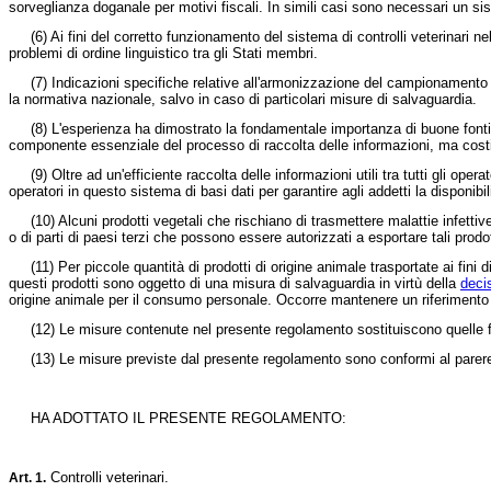
sorveglianza doganale per motivi fiscali. In simili casi sono necessari un si
(6)
Ai fini del corretto funzionamento del sistema di controlli veterinari 
problemi di ordine linguistico tra gli Stati membri.
(7)
Indicazioni specifiche relative all'armonizzazione del campionamento e d
la normativa nazionale, salvo in caso di particolari misure di salvaguardia.
(8)
L'esperienza ha dimostrato la fondamentale importanza di buone fonti d'i
componente essenziale del processo di raccolta delle informazioni, ma costi
(9)
Oltre ad un'efficiente raccolta delle informazioni utili tra tutti gli ope
operatori in questo sistema di basi dati per garantire agli addetti la disponibi
(10)
Alcuni prodotti vegetali che rischiano di trasmettere malattie infetti
o di parti di paesi terzi che possono essere autorizzati a esportare tali prodo
(11)
Per piccole quantità di prodotti di origine animale trasportate ai fini 
questi prodotti sono oggetto di una misura di salvaguardia in virtù della
deci
origine animale per il consumo personale. Occorre mantenere un riferimento a 
(12)
Le misure contenute nel presente regolamento sostituiscono quelle 
(13)
Le misure previste dal presente regolamento sono conformi al parere
HA ADOTTATO IL PRESENTE REGOLAMENTO:
Controlli veterinari.
Art.
1.