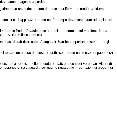
e deve accompagnare la partita.
figurino in un unico documento di modello uniforme, in modo da ridurre i
iori decisioni di applicazione, ma nel frattempo deve continuare ad applicarsi
durre le frodi e l'evasione dei controlli. Il controllo dei manifesti è una
tomatizzata elettronicamente.
nti basi di dati delle autorità doganali. Sarebbe opportuno inserire tutti gli
re elaborare un elenco di questi prodotti, così come un elenco dei paesi terzi
ezioni ai requisiti delle procedure relative ai controlli veterinari. Alcuni di
poranee di salvaguardia per quanto riguarda le importazioni di prodotti di