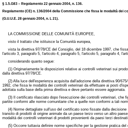
§ 1.5.G83 – Regolamento 22 gennaio 2004, n. 136.
Regolamento (CE) n. 136/2004 della Commissione che fissa le modalità dei contro
(G.U.U.E. 28 gennaio 2004, n. L 21).
LA COMMISSIONE DELLE COMUNITÀ EUROPEE,
visto il trattato che istituisce la Comunità europea,
vista la
direttiva 97/78/CE del Consiglio, del 18 dicembre 1997,
che fissa 
l'articolo 3, paragrafo 5, l'articolo 4, paragrafo 5, l'articolo 5, paragrafo 4, l'a
considerando quanto segue:
(1)
Originariamente le disposizioni relative ai controlli veterinari sui prod
dalla direttiva 97/78/CE.
(2)
Alla luce dell'esperienza acquisita dall'adozione della
direttiva 90/67
1992,
che fissa le modalità dei controlli veterinari da effettuare ai posti d'isp
adottata sulla base della prima direttiva e deve pertanto essere aggiornata.
(3)
Il certificato rilasciato dopo l'esecuzione dei controlli veterinari, ch
partite conformi alle norme comunitarie che a quelle non conformi a tali norm
(4)
Norme dettagliate sull'uso del certificato sono fissate dalla
decisione
transito di prodotti di origine animale da un paese terzo verso un altro pae
modalità dei controlli veterinari di prodotti provenienti da paesi terzi destina
(5)
Occorre tuttavia definire norme specifiche per la gestione pratica del 