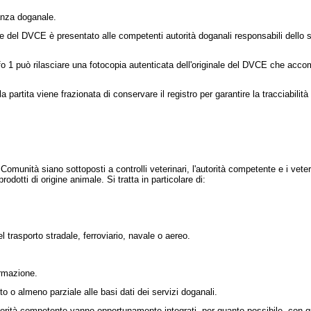
ianza doganale.
nale del DVCE è presentato alle competenti autorità doganali responsabili dello 
 1 può rilasciare una fotocopia autenticata dell'originale del DVCE che accompa
rtita viene frazionata di conservare il registro per garantire la tracciabilità d
Comunità siano sottoposti a controlli veterinari, l'autorità competente e i veter
rodotti di origine animale. Si tratta in particolare di:
 trasporto stradale, ferroviario, navale o aereo.
ormazione.
 o almeno parziale alle basi dati dei servizi doganali.
autorità competente vanno opportunamente integrati, per quanto possibile, con q