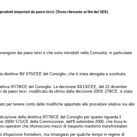
rodotti importati da paesi terzi.
(Testo rilevante ai fini del SEE)
 provengono dai paesi terzi e che sono introdotti nella Comunità, in particolare
lla
direttiva 90/ 675/CEE
del Consiglio, che è stata abrogata e sostituita
rettiva 97/78/CE del Consiglio. La
decisione 93/13/CEE, del 22 dicembre
nti da paesi terzi, modificata da ultimo dalla
decisione 2003/ 279/CE
, è stata
tato per tenere conto delle modifiche apportate alle procedure relative sia alle
cazione della direttiva 97/78/CE del Consiglio per quanto riguarda il
ne 2000/ 571/CE
della Commissione, dell'8 settembre 2000, che fissa le
sso operatori che riforniscono mezzi di trasporto marittimo transfrontalieri.
osto d'ispezione frontaliero, ma rimangano per qualche tempo in regime di