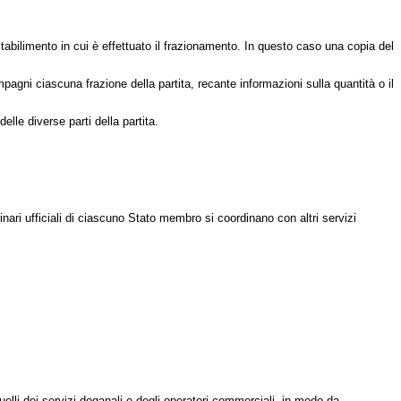
stabilimento in cui è effettuato il frazionamento. In questo caso una copia del
gni ciascuna frazione della partita, recante informazioni sulla quantità o il
elle diverse parti della partita.
inari ufficiali di ciascuno Stato membro si coordinano con altri servizi
uelli dei servizi doganali e degli operatori commerciali, in modo da