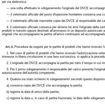
per via elettronica:
— una volta effettuato lo sdoganamento l'originale del DVCE accompagna la
— il veterinario ufficiale del posto d'ispezione frontaliero conserva una 
— il veterinario ufficiale trasmette copia del DVCE al responsabile del ca
4. il veterinario ufficiale conserva per almeno tre anni l'originale della ce
prodotti in transito oppure destinati all'ammasso in un deposito autorizzato ai 
originali che accompagnano la partita all'arrivo continuano ad accompagnarla
Procedura da seguire per le partite di prodotti che hanno ricevuto 
Art.
4.
1. Nel caso di partite di prodotti che hanno ricevuto l'autorizzazione veter
immesse in libera circolazione in una fase successiva, si applica la procedur
2. L'originale del DVCE accompagna la partita per tutto il tempo in cui rim
3. Per il primo sdoganamento il responsabile del carico presenta l'originale 
autorizzazione dell'autorità competente.
4. Qualora sia stato richiesto lo sdoganamento secondo quanto disposto al 
a) conserva copia del DVCE che accompagna la partita;
b) registra la data di arrivo della partita;
c) registra la data o, in caso di partita frazionata, le date dello sdoganam