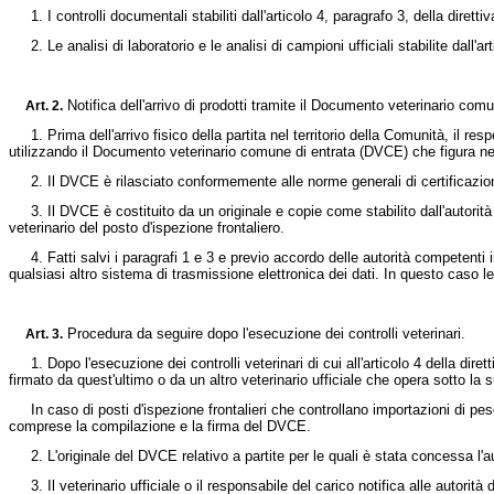
1. I controlli documentali stabiliti dall'articolo 4, paragrafo 3, della diret
2. Le analisi di laboratorio e le analisi di campioni ufficiali stabilite dall'art
Notifica dell'arrivo di prodotti tramite il Documento veterinario comu
Art.
2.
1. Prima dell'arrivo fisico della partita nel territorio della Comunità, il resp
utilizzando il Documento veterinario comune di entrata (DVCE) che figura nell
2. Il DVCE è rilasciato conformemente alle norme generali di certificazione
3. Il DVCE è costituito da un originale e copie come stabilito dall'autorità
veterinario del posto d'ispezione frontaliero.
4. Fatti salvi i paragrafi 1 e 3 e previo accordo delle autorità competenti
qualsiasi altro sistema di trasmissione elettronica dei dati. In questo caso l
Procedura da seguire dopo l'esecuzione dei controlli veterinari.
Art.
3.
1. Dopo l'esecuzione dei controlli veterinari di cui all'articolo 4 della dire
firmato da quest'ultimo o da un altro veterinario ufficiale che opera sotto la s
In caso di posti d'ispezione frontalieri che controllano importazioni di p
comprese la compilazione e la firma del DVCE.
2. L'originale del DVCE relativo a partite per le quali è stata concessa l'au
3. Il veterinario ufficiale o il responsabile del carico notifica alle autorità 