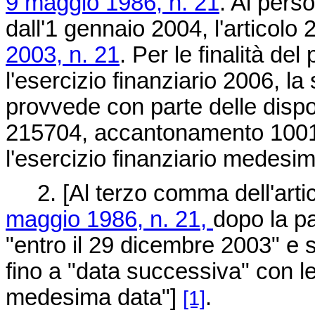
9 maggio 1986, n. 21
. Al pers
dall'1 gennaio 2004, l'articolo 
2003, n. 21
. Per le finalità d
l'esercizio finanziario 2006, la
provvede con parte delle dispon
215704, accantonamento 1001 
l'esercizio finanziario medesim
2. [Al terzo comma dell'artic
maggio 1986, n. 21,
dopo la pa
"entro il 29 dicembre 2003" e so
fino a "data successiva" con le
medesima data"]
.
[1]