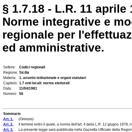
§ 1.7.18 - L.R. 11 aprile 
Norme integrative e mod
regionale per l'effettua
ed amministrative.
Settore:
Codici regionali
Regione:
Sicilia
Materia:
1. assetto istituzionale e organi statutari
Capitolo:
1.7 enti locali: norme elettorali
Data:
11/04/1981
Numero:
56
Sommario
Art. 1.
(Omissis)
Art. 2.
Il termine entro il quale, a norma dell'art. 4 della L.R. 12 giugno 1978, n. 
Art. 3.
La presente legge sarà pubblicata nella Gazzetta Ufficiale della Regione 