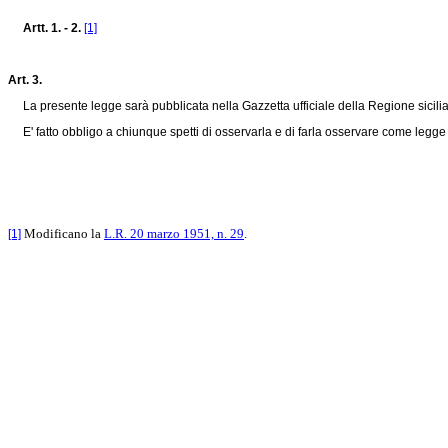
Artt. 1. - 2.
[1]
Art. 3.
La presente legge sarà pubblicata nella Gazzetta ufficiale della Regione sicili
E' fatto obbligo a chiunque spetti di osservarla e di farla osservare come legge
Modificano la
L.R. 20 marzo 1951, n. 29
.
[1]